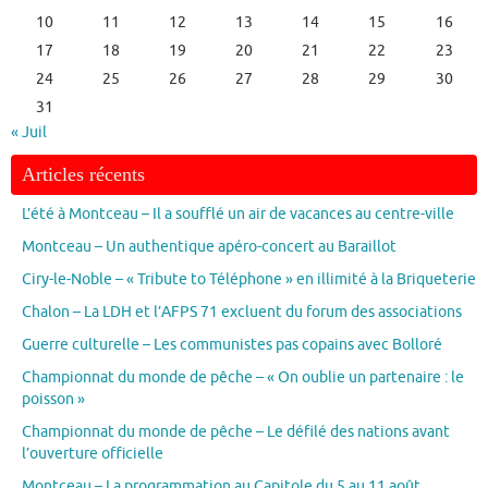
10
11
12
13
14
15
16
17
18
19
20
21
22
23
24
25
26
27
28
29
30
31
« Juil
Articles récents
L’été à Montceau – Il a soufflé un air de vacances au centre-ville
Montceau – Un authentique apéro-concert au Baraillot
Ciry-le-Noble – « Tribute to Téléphone » en illimité à la Briqueterie
Chalon – La LDH et l’AFPS 71 excluent du forum des associations
Guerre culturelle – Les communistes pas copains avec Bolloré
Championnat du monde de pêche – « On oublie un partenaire : le
poisson »
Championnat du monde de pêche – Le défilé des nations avant
l’ouverture officielle
Montceau – La programmation au Capitole du 5 au 11 août