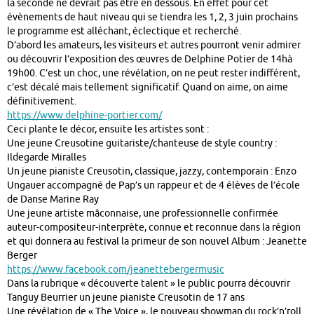
la seconde ne devrait pas être en dessous. En effet pour cet
évènements de haut niveau qui se tiendra les 1, 2, 3 juin prochains
le programme est alléchant, éclectique et recherché.
D’abord les amateurs, les visiteurs et autres pourront venir admirer
ou découvrir l’exposition des œuvres de Delphine Potier de 14hà
19h00. C’est un choc, une révélation, on ne peut rester indifférent,
c’est décalé mais tellement significatif. Quand on aime, on aime
définitivement.
https://www.delphine-portier.com/
Ceci plante le décor, ensuite les artistes sont :
Une jeune Creusotine guitariste/chanteuse de style country :
Ildegarde Miralles
Un jeune pianiste Creusotin, classique, jazzy, contemporain : Enzo
Ungauer accompagné de Pap’s un rappeur et de 4 élèves de l’école
de Danse Marine Ray
Une jeune artiste mâconnaise, une professionnelle confirmée
auteur-compositeur-interprète, connue et reconnue dans la région
et qui donnera au festival la primeur de son nouvel Album : Jeanette
Berger
https://www.facebook.com/jeanettebergermusic
Dans la rubrique « découverte talent » le public pourra découvrir
Tanguy Beurrier un jeune pianiste Creusotin de 17 ans
Une révélation de « The Voice », le nouveau showman du rock’n’roll