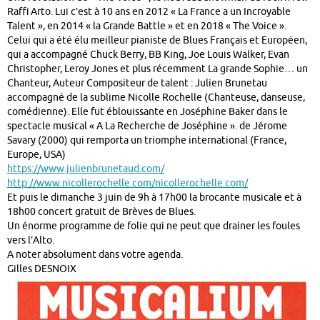
Raffi Arto. Lui c’est à 10 ans en 2012 « La France a un Incroyable
Talent », en 2014 « la Grande Battle » et en 2018 « The Voice ».
Celui qui a été élu meilleur pianiste de Blues Français et Européen,
qui a accompagné Chuck Berry, BB King, Joe Louis Walker, Evan
Christopher, Leroy Jones et plus récemment La grande Sophie… un
Chanteur, Auteur Compositeur de talent : Julien Brunetau
accompagné de la sublime Nicolle Rochelle (Chanteuse, danseuse,
comédienne). Elle fut éblouissante en Joséphine Baker dans le
spectacle musical « A La Recherche de Joséphine ». de Jérome
Savary (2000) qui remporta un triomphe international (France,
Europe, USA)
https://www.julienbrunetaud.com/
http://www.nicollerochelle.com/nicollerochelle.com/
Et puis le dimanche 3 juin de 9h à 17h00 la brocante musicale et à
18h00 concert gratuit de Brèves de Blues.
Un énorme programme de folie qui ne peut que drainer les foules
vers l’Alto.
A noter absolument dans votre agenda.
Gilles DESNOIX