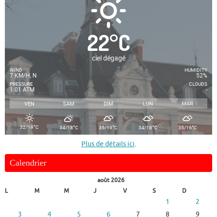
22
°
C
ciel dégagé
WIND
HUMIDITY
7 KM/H, N
52%
PRESSURE
CLOUDS
1.01 ATM
-
VEN
SAM
DIM
LUN
MAR
°
°
°
°
°
32/19
C
34/18
C
35/19
C
34/18
C
35/16
C
Plus de détails ici
.
Calendrier
août 2026
L
M
M
J
V
S
D
1
2
3
4
5
6
7
8
9