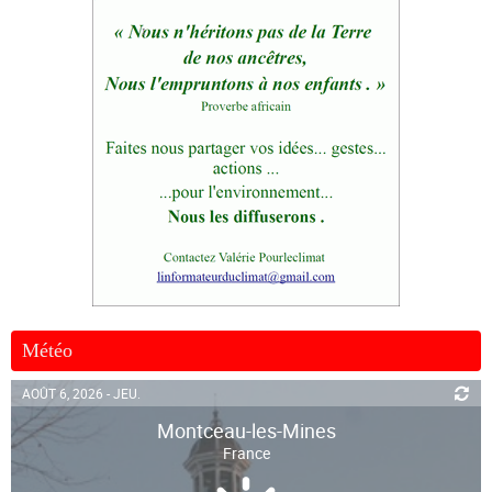
Météo
AOÛT 6, 2026 - JEU.
Montceau-les-Mines
France