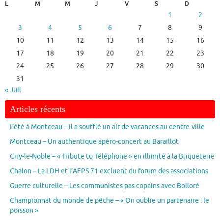
L
M
M
J
V
S
D
1
2
3
4
5
6
7
8
9
10
11
12
13
14
15
16
17
18
19
20
21
22
23
24
25
26
27
28
29
30
31
« Juil
Articles récents
L’été à Montceau – Il a soufflé un air de vacances au centre-ville
Montceau – Un authentique apéro-concert au Baraillot
Ciry-le-Noble – « Tribute to Téléphone » en illimité à la Briqueterie
Chalon – La LDH et l’AFPS 71 excluent du forum des associations
Guerre culturelle – Les communistes pas copains avec Bolloré
Championnat du monde de pêche – « On oublie un partenaire : le
poisson »