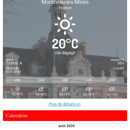
Montceau-les-Mines
France
20
°
C
ciel dégagé
WIND
HUMIDITY
7 KM/H, N
56%
PRESSURE
CLOUDS
1.01 ATM
-
VEN
SAM
DIM
LUN
MAR
°
°
°
°
°
32/19
C
34/18
C
35/19
C
34/18
C
35/16
C
Plus de détails ici
.
Calendrier
août 2026