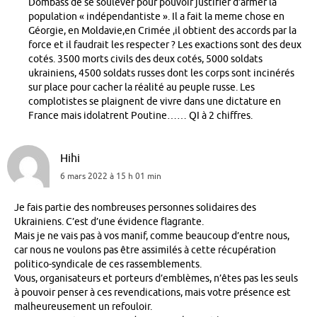
Dombass de se soulever pour pouvoir justifier d’armer la
population « indépendantiste ». Il a fait la meme chose en
Géorgie, en Moldavie,en Crimée ,il obtient des accords par la
force et il faudrait les respecter ? Les exactions sont des deux
cotés. 3500 morts civils des deux cotés, 5000 soldats
ukrainiens, 4500 soldats russes dont les corps sont incinérés
sur place pour cacher la réalité au peuple russe. Les
complotistes se plaignent de vivre dans une dictature en
France mais idolatrent Poutine…… QI à 2 chiffres.
Hihi
6 mars 2022 à 15 h 01 min
Je fais partie des nombreuses personnes solidaires des
Ukrainiens. C’est d’une évidence flagrante.
Mais je ne vais pas à vos manif, comme beaucoup d’entre nous,
car nous ne voulons pas être assimilés à cette récupération
politico-syndicale de ces rassemblements.
Vous, organisateurs et porteurs d’emblèmes, n’êtes pas les seuls
à pouvoir penser à ces revendications, mais votre présence est
malheureusement un refouloir.