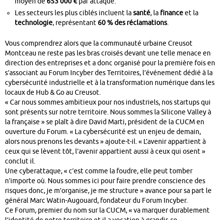
moyen de
653 000 €
par attaque
.
Les secteurs les plus ciblés incluent la
santé
, la
finance
et la
technologie
, représentant
60 % des réclamations
.
Vous comprendrez alors que la communauté urbaine Creusot
Montceau ne reste pas les bras croisés devant une telle menace en
direction des entreprises et a donc organisé pour la première fois en
s’associant au Forum Incyber des Territoires, l’événement dédié à la
cybersécurité industrielle et à la transformation numérique dans les
locaux de Hub & Go au Creusot.
« Car nous sommes ambitieux pour nos industriels, nos startups qui
sont présents sur notre territoire. Nous sommes la Silicone Valley à
la française » se plaît à dire David Marti, président de la CUCM en
ouverture du Forum. « La cybersécurité est un enjeu de demain,
alors nous prenons les devants » ajoute-t-il. « L’avenir appartient à
ceux qui se lèvent tôt, l’avenir appartient aussi à ceux qui osent »
conclut il.
Une cyberattaque, « c’est comme la foudre, elle peut tomber
n’importe où. Nous sommes ici pour faire prendre conscience des
risques donc, je m’organise, je me structure » avance pour sa part le
général Marc Watin-Augouard, fondateur du Forum Incyber.
Ce Forum, premier du nom sur la CUCM, « va marquer durablement