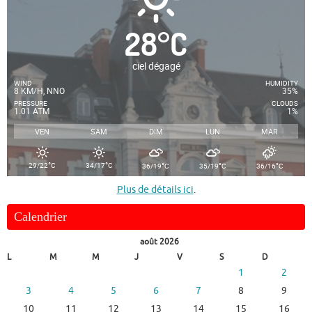
28
°
C
ciel dégagé
WIND
HUMIDITY
8 KM/H, NNO
35%
PRESSURE
CLOUDS
1.01 ATM
1%
VEN
SAM
DIM
LUN
MAR
°
°
°
°
°
29/22
C
34/17
C
36/19
C
35/19
C
36/16
C
Plus de détails ici
.
Calendrier
août 2026
L
M
M
J
V
S
D
1
2
3
4
5
6
7
8
9
10
11
12
13
14
15
16