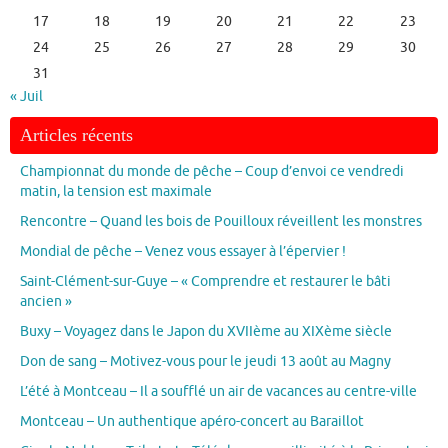
17
18
19
20
21
22
23
24
25
26
27
28
29
30
31
« Juil
Articles récents
Championnat du monde de pêche – Coup d’envoi ce vendredi
matin, la tension est maximale
Rencontre – Quand les bois de Pouilloux réveillent les monstres
Mondial de pêche – Venez vous essayer à l’épervier !
Saint-Clément-sur-Guye – « Comprendre et restaurer le bâti
ancien »
Buxy – Voyagez dans le Japon du XVIIème au XIXème siècle
Don de sang – Motivez-vous pour le jeudi 13 août au Magny
L’été à Montceau – Il a soufflé un air de vacances au centre-ville
Montceau – Un authentique apéro-concert au Baraillot