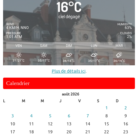
16
°
C
ciel dégagé
WIND
HUMIDITY
4 KM/H, NNO
63%
PRESSURE
CLOUDS
1.01 ATM
2%
VEN
SAM
DIM
LUN
MAR
°
°
°
°
°
31/21
C
35/17
C
36/18
C
35/17
C
36/16
C
Plus de détails ici
.
Calendrier
août 2026
L
M
M
J
V
S
D
1
2
3
4
5
6
7
8
9
10
11
12
13
14
15
16
17
18
19
20
21
22
23