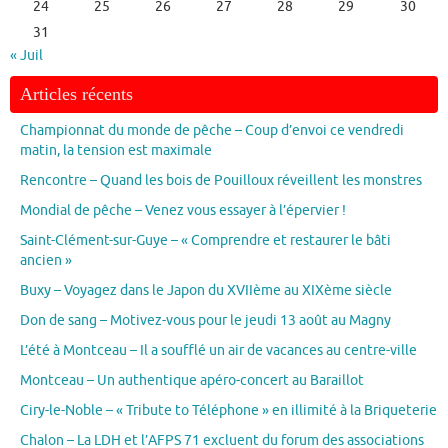
24
25
26
27
28
29
30
31
« Juil
Articles récents
Championnat du monde de pêche – Coup d’envoi ce vendredi
matin, la tension est maximale
Rencontre – Quand les bois de Pouilloux réveillent les monstres
Mondial de pêche – Venez vous essayer à l’épervier !
Saint-Clément-sur-Guye – « Comprendre et restaurer le bâti
ancien »
Buxy – Voyagez dans le Japon du XVIIème au XIXème siècle
Don de sang – Motivez-vous pour le jeudi 13 août au Magny
L’été à Montceau – Il a soufflé un air de vacances au centre-ville
Montceau – Un authentique apéro-concert au Baraillot
Ciry-le-Noble – « Tribute to Téléphone » en illimité à la Briqueterie
Chalon – La LDH et l’AFPS 71 excluent du forum des associations