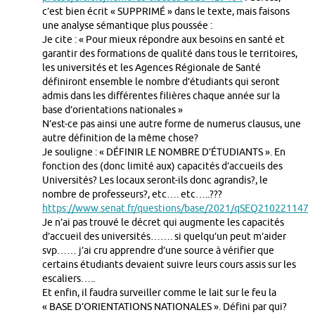
c’est bien écrit « SUPPRIMÉ » dans le texte, mais faisons
une analyse sémantique plus poussée :
Je cite : « Pour mieux répondre aux besoins en santé et
garantir des formations de qualité dans tous le territoires,
les universités et les Agences Régionale de Santé
définiront ensemble le nombre d’étudiants qui seront
admis dans les différentes filières chaque année sur la
base d’orientations nationales »
N’est-ce pas ainsi une autre forme de numerus clausus, une
autre définition de la même chose?
Je souligne : « DÉFINIR LE NOMBRE D’ÉTUDIANTS ». En
fonction des (donc limité aux) capacités d’accueils des
Universités? Les locaux seront-ils donc agrandis?, le
nombre de professeurs?, etc…. etc…..???
https://www.senat.fr/questions/base/2021/qSEQ210221147.
Je n’ai pas trouvé le décret qui augmente les capacités
d’accueil des universités……. si quelqu’un peut m’aider
svp…… j’ai cru apprendre d’une source à vérifier que
certains étudiants devaient suivre leurs cours assis sur les
escaliers…..
Et enfin, il faudra surveiller comme le lait sur le feu la
« BASE D’ORIENTATIONS NATIONALES ». Défini par qui?