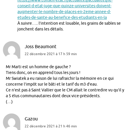
https://www.conseil-etat.fr/actualites/actualites/le-
conseil-d-etat-juge-que-quinze-universites-doivent-
augmenter-le-nombre-de-places-en-2eme-annee-d-
etudes-de-sante-au-benefice-des-etudiants-en-la
À suivre….. l’intention est louable, les grains de sables se
jonchent dans les détails.
Joss Beaumont
22 décembre 2021 à 17 h 59 min
Mr Marti est un homme de gauche ?
Tiens donc, on en apprend tous les jours !
Mr Swiatek a eu raison de lui rafraichir la mémoire en ce qui
concerne l’impôt sur le bâti et le tarif du m3 d’eau.
Ce n’est pas à Saint Vallier que le CM allait le contredire vu qu’il y
a 5 élus communautaires dont deux vice-présidents.
(…)
Gazou
22 décembre 2021 à 21 h 46 min