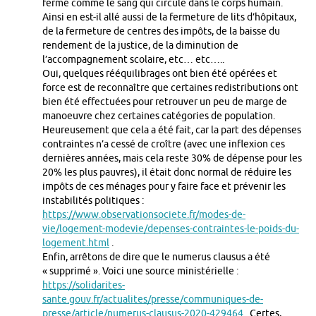
fermé comme le sang qui circule dans le corps humain.
Ainsi en est-il allé aussi de la fermeture de lits d’hôpitaux,
de la fermeture de centres des impôts, de la baisse du
rendement de la justice, de la diminution de
l’accompagnement scolaire, etc… etc…..
Oui, quelques rééquilibrages ont bien été opérées et
force est de reconnaître que certaines redistributions ont
bien été effectuées pour retrouver un peu de marge de
manoeuvre chez certaines catégories de population.
Heureusement que cela a été fait, car la part des dépenses
contraintes n’a cessé de croître (avec une inflexion ces
dernières années, mais cela reste 30% de dépense pour les
20% les plus pauvres), il était donc normal de réduire les
impôts de ces ménages pour y faire face et prévenir les
instabilités politiques :
https://www.observationsociete.fr/modes-de-
vie/logement-modevie/depenses-contraintes-le-poids-du-
logement.html
.
Enfin, arrêtons de dire que le numerus clausus a été
« supprimé ». Voici une source ministérielle :
https://solidarites-
sante.gouv.fr/actualites/presse/communiques-de-
presse/article/numerus-clausus-2020-429464
. Certes,