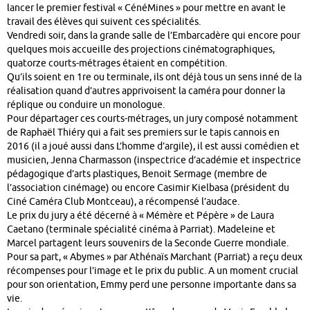
lancer le premier festival « CénéMines » pour mettre en avant le
travail des élèves qui suivent ces spécialités.
Vendredi soir, dans la grande salle de l’Embarcadère qui encore pour
quelques mois accueille des projections cinématographiques,
quatorze courts-métrages étaient en compétition.
Qu’ils soient en 1re ou terminale, ils ont déjà tous un sens inné de la
réalisation quand d’autres apprivoisent la caméra pour donner la
réplique ou conduire un monologue.
Pour départager ces courts-métrages, un jury composé notamment
de Raphaël Thiéry qui a fait ses premiers sur le tapis cannois en
2016 (il a joué aussi dans L’homme d’argile), il est aussi comédien et
musicien, Jenna Charmasson (inspectrice d’académie et inspectrice
pédagogique d’arts plastiques, Benoit Sermage (membre de
l’association cinémage) ou encore Casimir Kielbasa (président du
Ciné Caméra Club Montceau), a récompensé l’audace.
Le prix du jury a été décerné à « Mémère et Pépère » de Laura
Caetano (terminale spécialité cinéma à Parriat). Madeleine et
Marcel partagent leurs souvenirs de la Seconde Guerre mondiale.
Pour sa part, « Abymes » par Athénaïs Marchant (Parriat) a reçu deux
récompenses pour l’image et le prix du public. A un moment crucial
pour son orientation, Emmy perd une personne importante dans sa
vie.