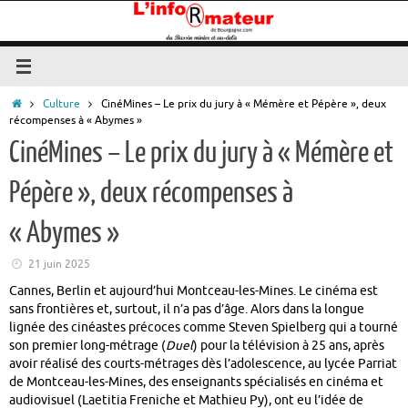
Passer
au
contenu
Accueil
Culture
CinéMines – Le prix du jury à « Mémère et Pépère », deux
récompenses à « Abymes »
CinéMines – Le prix du jury à « Mémère et
Pépère », deux récompenses à
« Abymes »
21 juin 2025
Cannes, Berlin et aujourd’hui Montceau-les-Mines. Le cinéma est
sans frontières et, surtout, il n’a pas d’âge. Alors dans la longue
lignée des cinéastes précoces comme Steven Spielberg qui a to
urné
son premier long-métrage (
Duel
) pour la télévision à
25 ans
, après
avoir réalisé des courts-métrages dès l’adolescence, au lycée Parriat
de Montceau-les-Mines, des enseignants spécialisés en cinéma et
audiovisuel (Laetitia Freniche et Mathieu Py), ont eu l’idée de