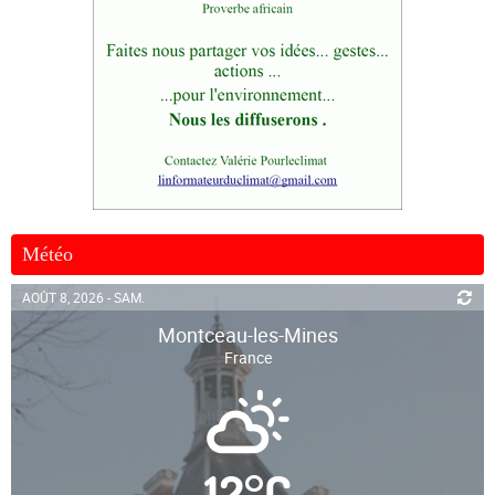
Météo
AOÛT 8, 2026 - SAM.
Montceau-les-Mines
France
12
°
C