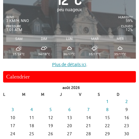
peu nuageux
WIND
HUMIDITY
3 KM/H, NNO
59%
PRESSURE
CLOUDS
1.01 ATM
12%
SAM
DIM
LUN
MAR
MER
°
°
°
°
°
35/24
C
34/18
C
36/17
C
35/17
C
35/17
C
Plus de détails ici
.
Calendrier
août 2026
L
M
M
J
V
S
D
1
2
3
4
5
6
7
8
9
10
11
12
13
14
15
16
17
18
19
20
21
22
23
24
25
26
27
28
29
30