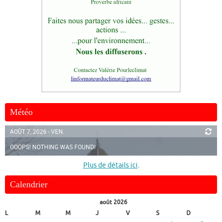
Météo
AOÛT 7, 2026 - VEN.
OOOPS! NOTHING WAS FOUND!
Plus de détails ici
.
Calendrier
août 2026
L
M
M
J
V
S
D