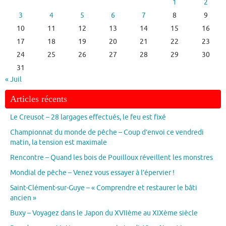
1
2
3
4
5
6
7
8
9
10
11
12
13
14
15
16
17
18
19
20
21
22
23
24
25
26
27
28
29
30
31
« Juil
Articles récents
Le Creusot – 28 largages effectués, le feu est fixé
Championnat du monde de pêche – Coup d’envoi ce vendredi
matin, la tension est maximale
Rencontre – Quand les bois de Pouilloux réveillent les monstres
Mondial de pêche – Venez vous essayer à l’épervier !
Saint-Clément-sur-Guye – « Comprendre et restaurer le bâti
ancien »
Buxy – Voyagez dans le Japon du XVIIème au XIXème siècle