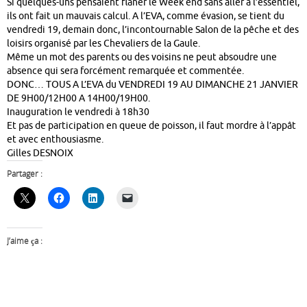
Si quelques-uns pensaient flâner le Week end sans aller à l’essentiel,
ils ont fait un mauvais calcul. A l’EVA, comme évasion, se tient du
vendredi 19, demain donc, l’incontournable Salon de la pêche et des
loisirs organisé par les Chevaliers de la Gaule.
Même un mot des parents ou des voisins ne peut absoudre une
absence qui sera forcément remarquée et commentée.
DONC… TOUS A L’EVA du VENDREDI 19 AU DIMANCHE 21 JANVIER
DE 9H00/12H00 A 14H00/19H00.
Inauguration le vendredi à 18h30
Et pas de participation en queue de poisson, il faut mordre à l’appât
et avec enthousiasme.
Gilles DESNOIX
Partager :
J’aime ça :