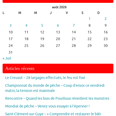
août 2026
L
M
M
J
V
S
D
1
2
3
4
5
6
7
8
9
10
11
12
13
14
15
16
17
18
19
20
21
22
23
24
25
26
27
28
29
30
31
« Juil
Articles récents
Le Creusot – 28 largages effectués, le feu est fixé
Championnat du monde de pêche – Coup d’envoi ce vendredi
matin, la tension est maximale
Rencontre – Quand les bois de Pouilloux réveillent les monstres
Mondial de pêche – Venez vous essayer à l’épervier !
Saint-Clément-sur-Guye – « Comprendre et restaurer le bâti