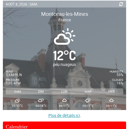
AOÛT 8, 2026 - SAM.
Montceau-les-Mines
France
12
°
C
peu nuageux
WIND
HUMIDITY
3 KM/H, N
55%
PRESSURE
CLOUDS
1.01 ATM
16%
SAM
DIM
LUN
MAR
MER
°
°
°
°
°
35/12
C
34/18
C
36/17
C
35/17
C
35/17
C
Plus de détails ici
.
Calendrier