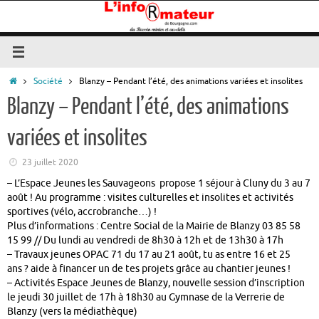
Passer
au
contenu
Accueil
Société
Blanzy – Pendant l’été, des animations variées et insolites
Blanzy – Pendant l’été, des animations
variées et insolites
23 juillet 2020
– L’Espace Jeunes les Sauvageons propose 1 séjour à Cluny du 3 au 7
août ! Au programme : visites culturelles et insolites et activités
sportives (vélo, accrobranche…) !
Plus d’informations : Centre Social de la Mairie de Blanzy 03 85 58
15 99 // Du lundi au vendredi de 8h30 à 12h et de 13h30 à 17h
– Travaux jeunes OPAC 71 du 17 au 21 août, tu as entre 16 et 25
ans ? aide à financer un de tes projets grâce au chantier jeunes !
– Activités Espace Jeunes de Blanzy, nouvelle session d’inscription
le jeudi 30 juillet de 17h à 18h30 au Gymnase de la Verrerie de
Blanzy (vers la médiathèque)