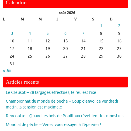
Calendrier
août 2026
L
M
M
J
V
S
D
1
2
3
4
5
6
7
8
9
10
11
12
13
14
15
16
17
18
19
20
21
22
23
24
25
26
27
28
29
30
31
« Juil
Articles récents
Le Creusot – 28 largages effectués, le feu est fixé
Championnat du monde de pêche – Coup d’envoi ce vendredi
matin, la tension est maximale
Rencontre – Quand les bois de Pouilloux réveillent les monstres
Mondial de pêche – Venez vous essayer à l’épervier !