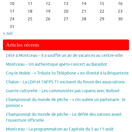
10
11
12
13
14
15
16
17
18
19
20
21
22
23
24
25
26
27
28
29
30
31
« Juil
Articles récents
L’été à Montceau – Il a soufflé un air de vacances au centre-ville
Montceau – Un authentique apéro-concert au Baraillot
Ciry-le-Noble – « Tribute to Téléphone » en illimité à la Briqueterie
Chalon – La LDH et l’AFPS 71 excluent du forum des associations
Guerre culturelle – Les communistes pas copains avec Bolloré
Championnat du monde de pêche – « On oublie un partenaire : le
poisson »
Championnat du monde de pêche – Le défilé des nations avant
l’ouverture officielle
Montceau – La programmation au Capitole du 5 au 11 août