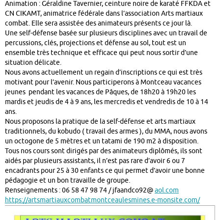
Animation : Géraldine Tavernier, ceinture noire de karaté FFKDA et
CN CIKAMT, animatrice fédérale dans l’association Arts martiaux
combat. Elle sera assistée des animateurs présents ce jour là.
Une self-défense basée sur plusieurs disciplines avec un travail de
percussions, clés, projections et défense au sol, tout est un
ensemble très technique et efficace qui peut nous sortir d’une
situation délicate.
Nous avons actuellement un regain d’inscriptions ce qui est très
motivant pour l’avenir. Nous participerons à Montceau vacances
jeunes pendant les vacances de Pâques, de 18h20 à 19h20 les
mardis et jeudis de 4 à 9 ans, les mercredis et vendredis de 10 à 14
ans.
Nous proposons la pratique de la self-défense et arts martiaux
traditionnels, du kobudo ( travail des armes ), du MMA, nous avons
un octogone de 5 mètres et un tatami de 190 m2 à disposition.
Tous nos cours sont dirigés par des animateurs diplômés, ils sont
aidés par plusieurs assistants, il n’est pas rare d’avoir 6 ou 7
encadrants pour 25 à 30 enfants ce qui permet d’avoir une bonne
pédagogie et un bon travaille de groupe.
Renseignements : 06 58 47 98 74 / jfaandco92@
aol.com
https://artsmartiauxcombatmontceaulesmines.e-monsite.com/