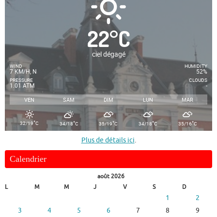
22
°
C
ciel dégagé
WIND
HUMIDITY
7 KM/H, N
52%
PRESSURE
CLOUDS
1.01 ATM
-
VEN
SAM
DIM
LUN
MAR
°
°
°
°
°
32/19
C
34/18
C
35/19
C
34/18
C
35/16
C
Plus de détails ici
.
Calendrier
août 2026
L
M
M
J
V
S
D
1
2
3
4
5
6
7
8
9