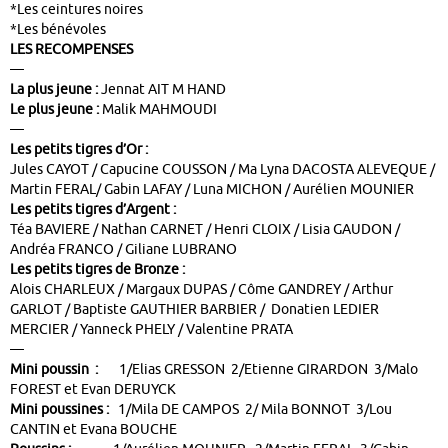
*Les ceintures noires
*Les bénévoles
LES RECOMPENSES
—
La plus jeune :
Jennat AIT M HAND
Le plus jeune :
Malik MAHMOUDI
—
Les petits tigres d’Or :
Jules CAYOT / Capucine COUSSON / Ma Lyna DACOSTA ALEVEQUE /
Martin FERAL/ Gabin LAFAY / Luna MICHON / Aurélien MOUNIER
Les petits tigres d’Argent :
Téa BAVIERE / Nathan CARNET / Henri CLOIX / Lisia GAUDON /
Andréa FRANCO / Giliane LUBRANO
Les petits tigres de Bronze :
Alois CHARLEUX / Margaux DUPAS / Côme GANDREY / Arthur
GARLOT / Baptiste GAUTHIER BARBIER / Donatien LEDIER
MERCIER / Yanneck PHELY / Valentine PRATA
—
Mini poussin :
1/Elias GRESSON 2/Etienne GIRARDON 3/Malo
FOREST et Evan DERUYCK
Mini poussines :
1/Mila DE CAMPOS 2/ Mila BONNOT 3/Lou
CANTIN et Evana BOUCHE