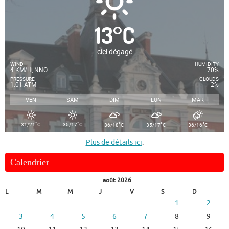
13
°
C
ciel dégagé
WIND
HUMIDITY
4 KM/H, NNO
70%
PRESSURE
CLOUDS
1.01 ATM
2%
VEN
SAM
DIM
LUN
MAR
°
°
°
°
°
31/21
C
35/17
C
36/18
C
35/17
C
36/16
C
Plus de détails ici
.
Calendrier
août 2026
L
M
M
J
V
S
D
1
2
3
4
5
6
7
8
9