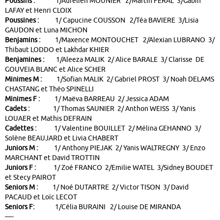
Poussins :
1/Aurélien MOUNIER 2/Martin FERAL 3/Gabin
LAFAY et Henri CLOIX
Poussines :
1/ Capucine COUSSON 2/Téa BAVIERE 3/Lisia
GAUDON et Luna MICHON
Benjamins :
1/Maxence MONTOUCHET 2/Alexian LUBRANO 3/
Thibaut LODDO et Lakhdar KHIER
Benjamines :
1/Aleeza MALIK 2/ Alice BARALE 3/ Clarisse DE
GOUVEIA BLANC et Alice SCHER
Minimes M :
1/Sofian MALIK 2/ Gabriel PROST 3/ Noah DELAMS
CHASTANG et Théo SPINELLI
Minimes F :
1/ Maëva BARREAU 2/ Jessica ADAM
Cadets :
1/ Thomas SAUNIER 2/ Anthon WEISS 3/ Yanis
LOUAER et Mathis DEFRAIN
Cadettes :
1/ Valentine BOUILLET 2/ Mélina GEHANNO 3/
Solène BEAUJARD et Livia CHABERT
Juniors M :
1/ Anthony PIEJAK 2/ Yanis WALTREGNY 3/ Enzo
MARCHANT et David TROTTIN
Juniors F :
1/ Zoé FRANCO 2/Emilie WATEL 3/Sidney BOUDET
et Stecy PAIROT
Seniors M :
1/ Noé DUTARTRE 2/ Victor TISON 3/ David
PACAUD et Loïc LECOT
Seniors F:
1/Célia BURAINI 2/ Louise DE MIRANDA
—-