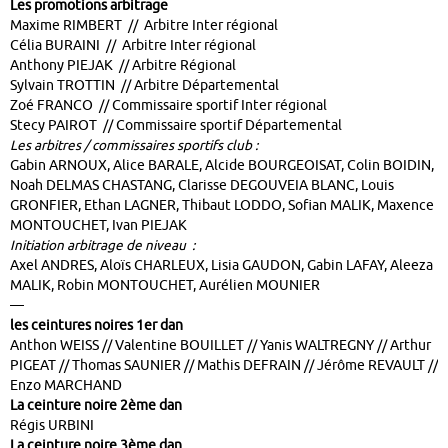
Les promotions arbitrage
Maxime RIMBERT // Arbitre Inter régional
Célia BURAINI // Arbitre Inter régional
Anthony PIEJAK // Arbitre Régional
Sylvain TROTTIN // Arbitre Départemental
Zoé FRANCO // Commissaire sportif Inter régional
Stecy PAIROT // Commissaire sportif Départemental
Les arbitres / commissaires sportifs club :
Gabin ARNOUX, Alice BARALE, Alcide BOURGEOISAT, Colin BOIDIN,
Noah DELMAS CHASTANG, Clarisse DEGOUVEIA BLANC, Louis
GRONFIER, Ethan LAGNER, Thibaut LODDO, Sofian MALIK, Maxence
MONTOUCHET, Ivan PIEJAK
Initiation arbitrage de niveau :
Axel ANDRES, Aloïs CHARLEUX, Lisia GAUDON, Gabin LAFAY, Aleeza
MALIK, Robin MONTOUCHET, Aurélien MOUNIER
—
les ceintures noires 1er dan
Anthon WEISS // Valentine BOUILLET // Yanis WALTREGNY // Arthur
PIGEAT // Thomas SAUNIER // Mathis DEFRAIN // Jérôme REVAULT //
Enzo MARCHAND
La ceinture noire 2ème dan
Régis URBINI
La ceinture noire 3ème dan