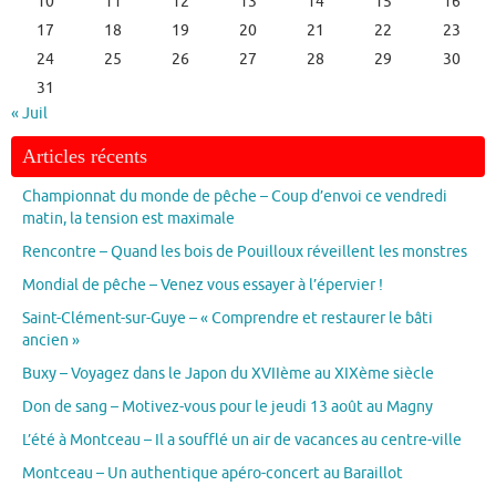
10
11
12
13
14
15
16
17
18
19
20
21
22
23
24
25
26
27
28
29
30
31
« Juil
Articles récents
Championnat du monde de pêche – Coup d’envoi ce vendredi
matin, la tension est maximale
Rencontre – Quand les bois de Pouilloux réveillent les monstres
Mondial de pêche – Venez vous essayer à l’épervier !
Saint-Clément-sur-Guye – « Comprendre et restaurer le bâti
ancien »
Buxy – Voyagez dans le Japon du XVIIème au XIXème siècle
Don de sang – Motivez-vous pour le jeudi 13 août au Magny
L’été à Montceau – Il a soufflé un air de vacances au centre-ville
Montceau – Un authentique apéro-concert au Baraillot