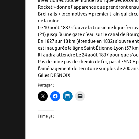
invention et tout le monde fabrique des locomo
Rocket » donne l’apparence que prendront ensui
Bref rails + locomotives = premier train qui circul
de la mine.
Le 10 août 1837 s’ouvre la troisième ligne ferrov
(21) jusqu’à une gare d’eau sur le canal de Bour
En 1827 sur 18 km (étendue en 1832) s’ouvre ent
est inaugurée la ligne Saint-Étienne-Lyon (57 km
Il faudra attendre Le 24 août 1837 pour que s’ou
Pas de mine pas de chemin de fer, pas de SNCF pl
l’aménagement du territoire sur plus de 200 ans,
Gilles DESNOIX
Partager :
J’aime ça :