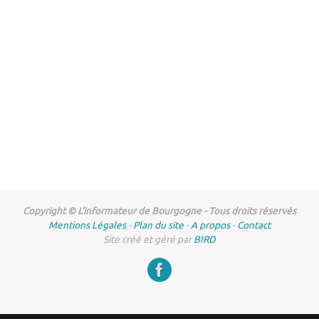
Copyright © L'informateur de Bourgogne - Tous droits réservés
Mentions Légales
-
Plan du site
-
A propos
-
Contact
Site créé et géré par
BIRD