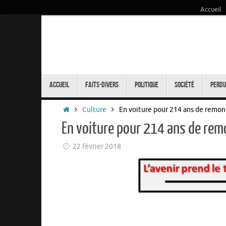
Accueil
Passer
au
contenu
Passer
au
Accueil
Faits-Divers
Politique
Société
Perdu
contenu
Accueil
Culture
En voiture pour 214 ans de remo
En voiture pour 214 ans de re
22 février 2018