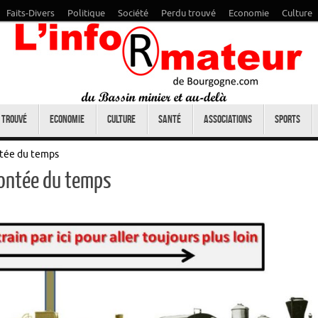
Faits-Divers
Politique
Société
Perdu trouvé
Economie
Culture
 trouvé
Economie
Culture
Santé
Associations
Sports
ntée du temps
montée du temps