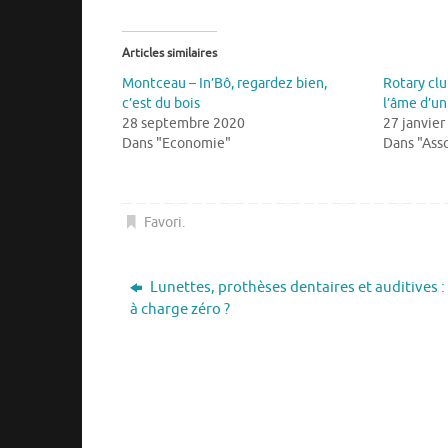
Articles similaires
Montceau – In’Bô, regardez bien,
Rotary clu
c’est du bois
l’âme d’u
28 septembre 2020
27 janvier
Dans "Economie"
Dans "Asso
Favori
.
Lunettes, prothèses dentaires et auditives :
à charge zéro ?