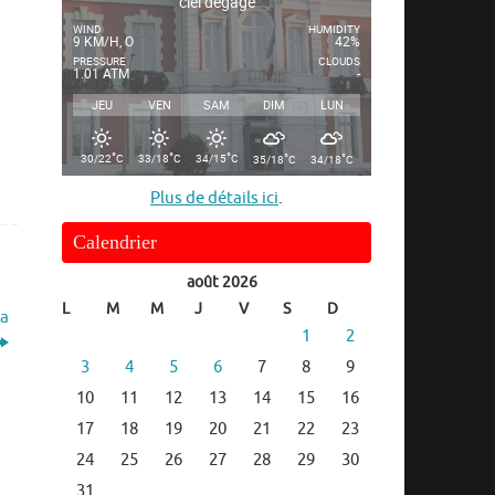
ciel dégagé
WIND
HUMIDITY
9 KM/H, O
42%
PRESSURE
CLOUDS
1.01 ATM
-
JEU
VEN
SAM
DIM
LUN
°
°
°
°
°
30/22
C
33/18
C
34/15
C
35/18
C
34/18
C
Plus de détails ici
.
Calendrier
août 2026
L
M
M
J
V
S
D
la
1
2
3
4
5
6
7
8
9
10
11
12
13
14
15
16
17
18
19
20
21
22
23
24
25
26
27
28
29
30
31