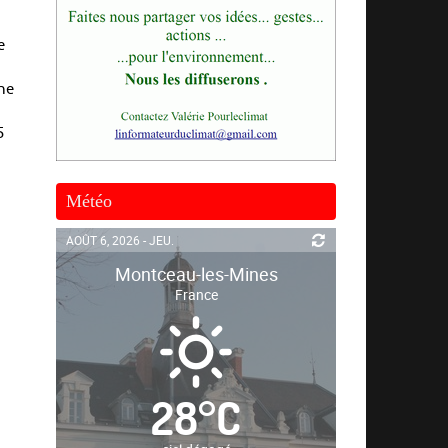
e
che
5
Météo
AOÛT 6, 2026 - JEU.
Montceau-les-Mines
France
28
°
C