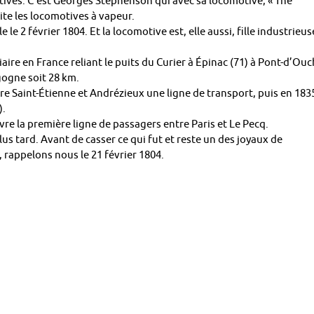
tives. C’est Georges Stephenson qui avec sa locomotive, « The
te les locomotives à vapeur.
e le 2 février 1804. Et la locomotive est, elle aussi, fille industrieus
iaire en France reliant le puits du Curier à Épinac (71) à Pont-d’Ou
gogne soit 28 km.
re Saint-Étienne et Andrézieux une ligne de transport, puis en 183
).
vre la première ligne de passagers entre Paris et Le Pecq.
us tard. Avant de casser ce qui fut et reste un des joyaux de
 rappelons nous le 21 février 1804.