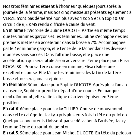
Nos trois féminines étaient à l’honneur quelques jours après la
journée de la femme, mais nos cinq messieurs présents également à
VERZE n’ont pas démérité non plus avec 1 top 5 et un top 10. Un
circuit de 6,5 KMS rendu difficile à cause du vent.
En minime F:
Victoire de Juline DUCOTE. Partie en même temps
que les minimes garçons et les féminines, Juline s’échappe dès les
premiers mètres en accélérant dans la bosse à 7%. Accompagnée
par le 1er minime garçon, elle tente de le lâcher dans les diverses
montées sans succès. Dans l’ultime bosse, elle place une
accélération qui sera fatale à son adversaire. 2ème place pour Elisa
ROGALSKI. Pour sa 1ère course en minime, Elisa réalise une
excellente course. Elle lâche les féminines dès la fin de la 1ère
bosse et ne sera jamais rejointe.
En féminine:
3ème place pour Sophie DUCOTE. Après plus d’un an
d’absence, Sophie reprend le départ d’une course. En manque
d’entraînement, elle rallie la ligne d’arrivée épuisée en 3ème
position.
En cat 6:
6ème place pour Jacky TILLIER. Course de mouvement
dans cette catégorie. Jacky a pris plusieurs fois la tête du peloton.
Quelques concurrents finissent par se détacher. A l’arrivée, Jacky
termine 2ème du sprint du peloton.
En cat 5:
5ème place pour Jean-Michel DUCOTE. En tête du peloton