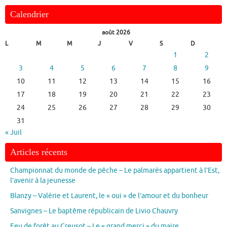
Calendrier
août 2026
L
M
M
J
V
S
D
1
2
3
4
5
6
7
8
9
10
11
12
13
14
15
16
17
18
19
20
21
22
23
24
25
26
27
28
29
30
31
« Juil
Articles récents
Championnat du monde de pêche – Le palmarès appartient à l’Est,
l’avenir à la jeunesse
Blanzy – Valérie et Laurent, le « oui » de l’amour et du bonheur
Sanvignes – Le baptême républicain de Livio Chauvry
Feu de forêt au Creusot – Le « grand merci » du maire