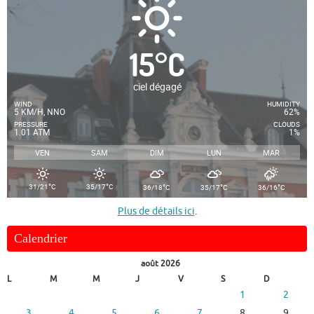
15
°
C
ciel dégagé
WIND
HUMIDITY
5 KM/H, NNO
62%
PRESSURE
CLOUDS
1.01 ATM
1%
VEN
SAM
DIM
LUN
MAR
°
°
°
°
°
31/21
C
35/17
C
36/18
C
35/17
C
36/16
C
Plus de détails ici
.
Calendrier
août 2026
L
M
M
J
V
S
D
1
2
3
4
5
6
7
8
9