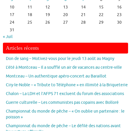
10
11
12
13
14
15
16
17
18
19
20
21
22
23
24
25
26
27
28
29
30
31
« Juil
Articles récents
Don de sang – Motivez-vous pour le jeudi 13 août au Magny
L’été à Montceau – Il a soufflé un air de vacances au centre-ville
Montceau – Un authentique apéro-concert au Baraillot
Ciry-le-Noble – « Tribute to Téléphone » en illimité à la Briqueterie
Chalon – La LDH et l’AFPS 71 excluent du forum des associations
Guerre culturelle – Les communistes pas copains avec Bolloré
Championnat du monde de pêche – « On oublie un partenaire : le
poisson »
Championnat du monde de pêche – Le défilé des nations avant