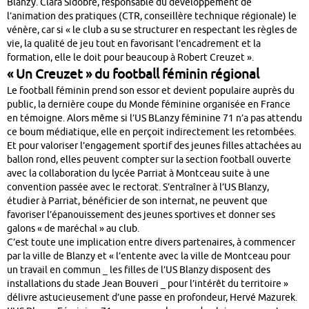
Blanzy. Clara Sidobre, responsable du développement de
l’animation des pratiques (CTR, conseillère technique régionale) le
vénère, car si « le club a su se structurer en respectant les règles de
vie, la qualité de jeu tout en favorisant l’encadrement et la
formation, elle le doit pour beaucoup à Robert Creuzet ».
« Un Creuzet » du football féminin régional
Le football féminin prend son essor et devient populaire auprès du
public, la dernière coupe du Monde féminine organisée en France
en témoigne. Alors même si l’US BLanzy féminine 71 n’a pas attendu
ce boum médiatique, elle en perçoit indirectement les retombées.
Et pour valoriser l’engagement sportif des jeunes filles attachées au
ballon rond, elles peuvent compter sur la section football ouverte
avec la collaboration du lycée Parriat à Montceau suite à une
convention passée avec le rectorat. S’entraîner à l’US Blanzy,
étudier à Parriat, bénéficier de son internat, ne peuvent que
favoriser l’épanouissement des jeunes sportives et donner ses
galons « de maréchal » au club.
C’est toute une implication entre divers partenaires, à commencer
par la ville de Blanzy et « l’entente avec la ville de Montceau pour
un travail en commun _ les filles de l’US Blanzy disposent des
installations du stade Jean Bouveri _ pour l’intérêt du territoire »
délivre astucieusement d’une passe en profondeur, Hervé Mazurek.