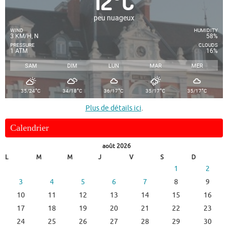
12
°
C
peu nuageux
WIND
HUMIDITY
3 KM/H, N
58%
PRESSURE
CLOUDS
1 ATM
16%
SAM
DIM
LUN
MAR
MER
°
°
°
°
°
35/24
C
34/18
C
36/17
C
35/17
C
35/17
C
Plus de détails ici
.
Calendrier
août 2026
L
M
M
J
V
S
D
1
2
3
4
5
6
7
8
9
10
11
12
13
14
15
16
17
18
19
20
21
22
23
24
25
26
27
28
29
30