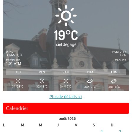
19
°
C
ciel dégagé
WIND
HUMIDITY
3 KM/H, O
72%
PRESSURE
CLOUDS
1.01 ATM
-
JEU
VEN
SAM
DIM
LUN
°
°
°
°
°
31/23
C
32/18
C
34/15
C
34/18
C
35/18
C
Plus de détails ici
.
Calendrier
août 2026
L
M
M
J
V
S
D
1
2