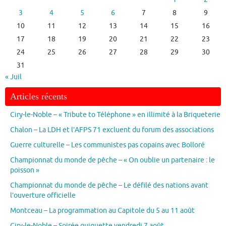
3
4
5
6
7
8
9
10
11
12
13
14
15
16
17
18
19
20
21
22
23
24
25
26
27
28
29
30
31
« Juil
Articles récents
Ciry-le-Noble – « Tribute to Téléphone » en illimité à la Briqueterie
Chalon – La LDH et l’AFPS 71 excluent du forum des associations
Guerre culturelle – Les communistes pas copains avec Bolloré
Championnat du monde de pêche – « On oublie un partenaire : le
poisson »
Championnat du monde de pêche – Le défilé des nations avant
l’ouverture officielle
Montceau – La programmation au Capitole du 5 au 11 août
Ciry-le-Noble – Soirée guiguette vendredi 7 août