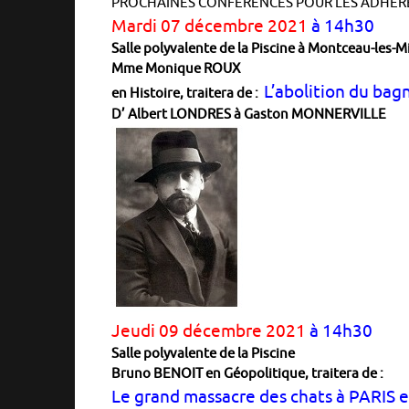
PROCHAINES CONFERENCES POUR LES ADHERE
Mardi 07 décembre 2021
à 14h30
Salle polyvalente de la Piscine à Montceau-les-M
Mme Monique ROUX
L’abolition du bag
en Histoire, traitera de :
D’ Albert LONDRES à Gaston MONNERVILLE
Jeudi 09 décembre 2021
à 14h30
Salle polyvalente de la Piscine
Bruno BENOIT
en Géopolitique, traitera de :
Le grand massacre des chats à PARIS 