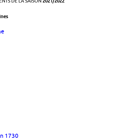
NTS DE LA SAISON
2021/2022
ines
ne
en 1730