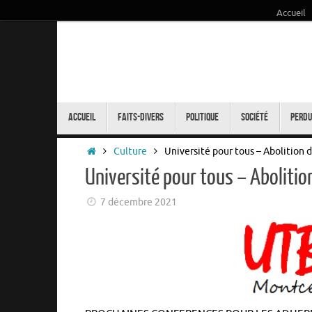
Accueil
Passer
au
contenu
Passer
au
Accueil
Faits-Divers
Politique
Société
Perdu
contenu
Accueil
Culture
Université pour tous – Abolition 
Université pour tous – Aboliti
7 décembre 2021