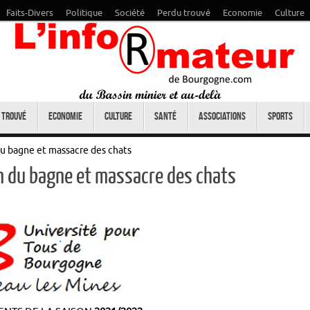
Faits-Divers
Politique
Société
Perdu trouvé
Economie
Culture
 trouvé
Economie
Culture
Santé
Associations
Sports
du bagne et massacre des chats
on du bagne et massacre des chats