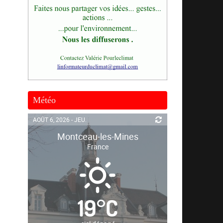
Météo
AOÛT 6, 2026 - JEU.
Montceau-les-Mines
France
19
°
C