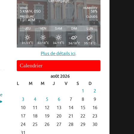
ciel dégagé
WIND
HUMIDITY
5 KM/H, OSO
58%
PRESSURE
CLOUDS
1.01 ATM
-
JEU
VEN
SAM
DIM
LUN
°
°
°
°
°
31/23
C
32/18
C
34/15
C
34/18
C
35/18
C
Plus de détails ici
.
Calendrier
août 2026
L
M
M
J
V
S
D
1
2
le
3
4
5
6
7
8
9
10
11
12
13
14
15
16
17
18
19
20
21
22
23
24
25
26
27
28
29
30
31