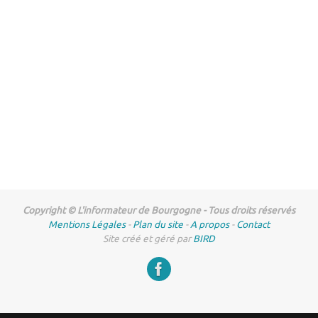
Copyright © L'informateur de Bourgogne - Tous droits réservés
Mentions Légales
-
Plan du site
-
A propos
-
Contact
Site créé et géré par
BIRD