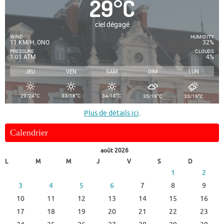
29
°
C
ciel dégagé
WIND
HUMIDITY
11 KM/H, ONO
32%
PRESSURE
CLOUDS
1.01 ATM
4%
JEU
VEN
SAM
DIM
LUN
°
°
°
°
°
29/24
C
33/18
C
34/18
C
35/19
C
33/18
C
Plus de détails ici
.
Calendrier
août 2026
L
M
M
J
V
S
D
1
2
3
4
5
6
7
8
9
10
11
12
13
14
15
16
17
18
19
20
21
22
23