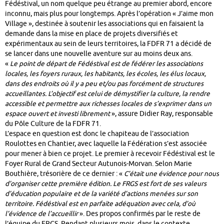
Fédéstival, un nom quelque peu étrange au premier abord, encore
inconnu, mais plus pour longtemps. Après l’opération « J’aime mon
Village », destinée à soutenir les associations qui en faisaient la
demande dans la mise en place de projets diversifiés et
expérimentaux au sein de leurs territoires, la FDFR 71 a décidé de
se lancer dans une nouvelle aventure sur au moins deux ans.
«
Le point de départ de Fédéstival est de fédérer les associations
locales, les foyers ruraux, les habitants, les écoles, les élus locaux,
dans des endroits où il y a peu et/ou pas forcément de structures
accueillantes. L’objectif est celui de démystifier la culture, la rendre
accessible et permettre aux richesses locales de s’exprimer dans un
espace ouvert et investi librement
», assure Didier Ray, responsable
du Pôle Culture de la FDFR 71.
L’espace en question est donc le chapiteau de l’association
Roulottes en Chantier, avec laquelle la Fédération s’est associée
pour mener à bien ce projet. Le premier à recevoir Fédéstival est le
Foyer Rural de Grand Secteur Autunois-Morvan. Selon Marie
Bouthière, trésorière de ce dernier : «
C’était une évidence pour nous
d’organiser cette première édition. Le FRGS est fort de ses valeurs
d’éducation populaire et de la variété d’actions menées sur son
territoire. Fédéstival est en parfaite adéquation avec cela, d’où
l’évidence de l’accueillir
». Des propos confirmés par le reste de
l’équipe du FRGS. Pendant plusieurs mois, dans le contexte