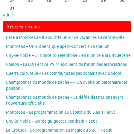
24
25
26
27
28
29
30
31
« Juil
Articles récents
L’été à Montceau – Il a soufflé un air de vacances au centre-ville
Montceau – Un authentique apéro-concert au Baraillot
Ciry-le-Noble – « Tribute to Téléphone » en illimité à la Briqueterie
Chalon – La LDH et l’AFPS 71 excluent du forum des associations
Guerre culturelle – Les communistes pas copains avec Bolloré
Championnat du monde de pêche – « On oublie un partenaire : le
poisson »
Championnat du monde de pêche – Le défilé des nations avant
l’ouverture officielle
Montceau – La programmation au Capitole du 5 au 11 août
Ciry-le-Noble – Soirée guiguette vendredi 7 août
Le Creusot – La programmation au Magic du 5 au 11 août