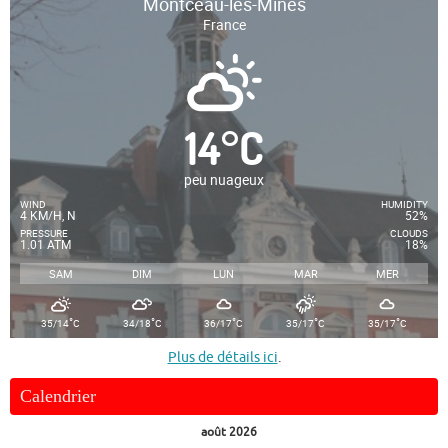
Montceau-les-Mines
France
14
°
C
peu nuageux
WIND
HUMIDITY
4 KM/H, N
52%
PRESSURE
CLOUDS
1.01 ATM
18%
SAM
DIM
LUN
MAR
MER
°
°
°
°
°
35/14
C
34/18
C
36/17
C
35/17
C
35/17
C
Plus de détails ici
.
Calendrier
août 2026