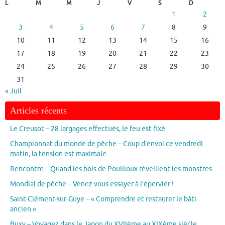
L
M
M
J
V
S
D
1
2
3
4
5
6
7
8
9
10
11
12
13
14
15
16
17
18
19
20
21
22
23
24
25
26
27
28
29
30
31
« Juil
Articles récents
Le Creusot – 28 largages effectués, le feu est fixé
Championnat du monde de pêche – Coup d’envoi ce vendredi
matin, la tension est maximale
Rencontre – Quand les bois de Pouilloux réveillent les monstres
Mondial de pêche – Venez vous essayer à l’épervier !
Saint-Clément-sur-Guye – « Comprendre et restaurer le bâti
ancien »
Buxy – Voyagez dans le Japon du XVIIème au XIXème siècle