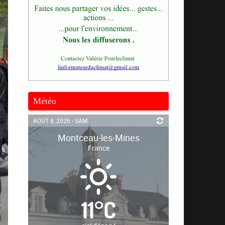
Météo
AOÛT 8, 2026 - SAM.
Montceau-les-Mines
France
11
°
C