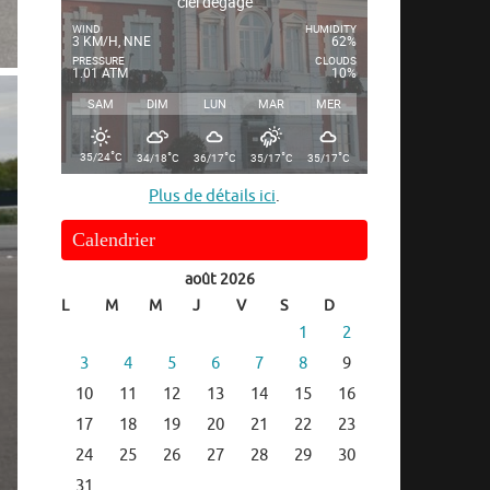
ciel dégagé
WIND
HUMIDITY
3 KM/H, NNE
62%
PRESSURE
CLOUDS
1.01 ATM
10%
SAM
DIM
LUN
MAR
MER
°
°
°
°
°
35/24
C
34/18
C
36/17
C
35/17
C
35/17
C
Plus de détails ici
.
Calendrier
août 2026
L
M
M
J
V
S
D
1
2
3
4
5
6
7
8
9
10
11
12
13
14
15
16
17
18
19
20
21
22
23
24
25
26
27
28
29
30
31