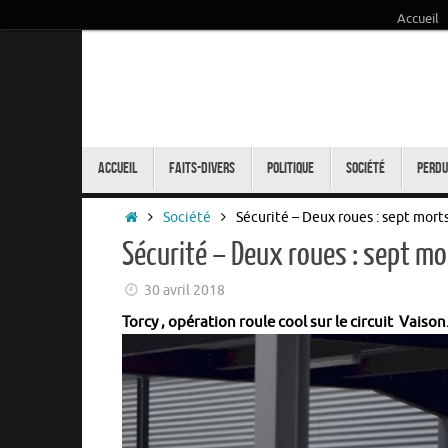
Accueil
Passer
au
contenu
Passer
au
Accueil
Faits-Divers
Politique
Société
Perdu
contenu
Accueil
Société
Sécurité – Deux roues : sept morts 
Sécurité – Deux roues : sept mort
30 avril 2018
Torcy , opération roule cool sur le circuit Vaison