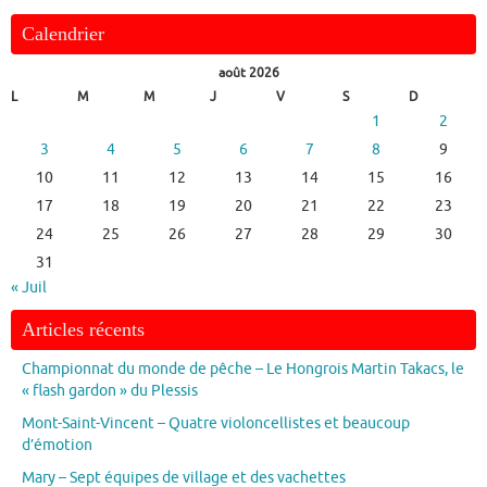
Calendrier
août 2026
L
M
M
J
V
S
D
1
2
3
4
5
6
7
8
9
10
11
12
13
14
15
16
17
18
19
20
21
22
23
24
25
26
27
28
29
30
31
« Juil
Articles récents
Championnat du monde de pêche – Le Hongrois Martin Takacs, le
« flash gardon » du Plessis
Mont-Saint-Vincent – Quatre violoncellistes et beaucoup
d’émotion
Mary – Sept équipes de village et des vachettes