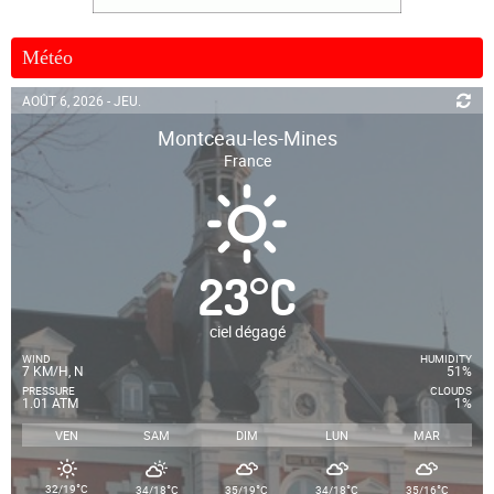
Météo
AOÛT 6, 2026 - JEU.
Montceau-les-Mines
France
23
°
C
ciel dégagé
WIND
HUMIDITY
7 KM/H, N
51%
PRESSURE
CLOUDS
1.01 ATM
1%
VEN
SAM
DIM
LUN
MAR
°
°
°
°
°
32/19
C
34/18
C
35/19
C
34/18
C
35/16
C