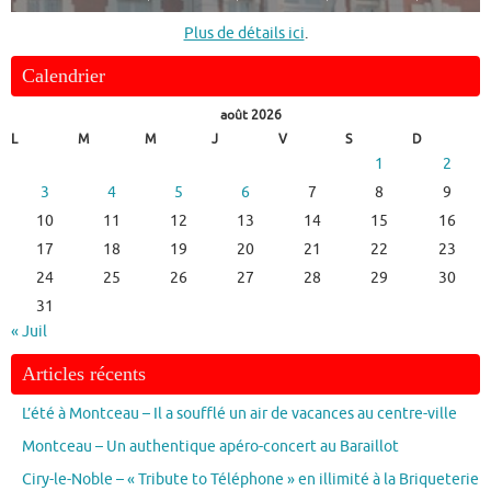
Plus de détails ici
.
Calendrier
août 2026
L
M
M
J
V
S
D
1
2
3
4
5
6
7
8
9
10
11
12
13
14
15
16
17
18
19
20
21
22
23
24
25
26
27
28
29
30
31
« Juil
Articles récents
L’été à Montceau – Il a soufflé un air de vacances au centre-ville
Montceau – Un authentique apéro-concert au Baraillot
Ciry-le-Noble – « Tribute to Téléphone » en illimité à la Briqueterie