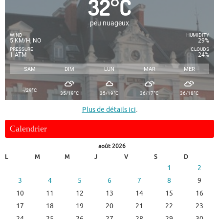
32
°
C
peu nuageux
WIND
HUMIDITY
5 KM/H, NO
29%
PRESSURE
CLOUDS
1 ATM
24%
SAM
DIM
LUN
MAR
MER
°
-/29
C
°
°
°
°
35/19
C
35/19
C
36/17
C
36/18
C
Plus de détails ici
.
Calendrier
août 2026
L
M
M
J
V
S
D
1
2
3
4
5
6
7
8
9
10
11
12
13
14
15
16
17
18
19
20
21
22
23
24
25
26
27
28
29
30