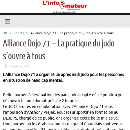
Passer
au
contenu
Accueil
Sports
Alliance Dojo 71 – La pratique du judo s’ouvre à tous
Alliance Dojo 71 – La pratique du judo
s’ouvre à tous
12 juin 2026
L’Alliance Dojo 71 a organisé un après midi judo pour les personnes
en situation de handicap mental.
Belle journée à destination des para judo adapté où ce public a pu
découvrir le judo durant près de 2 heures.
Le JC Charolles en collaboration avec l’Alliance Dojo 71 sous
l’impulsion d’Anthony Piejak, éducateur sportif en formation au
DEJEPS, chargé de ce public, ont organisé cette belle initiative.
Une journée où les établissements du grand Charollais sont venus
en nombre, en effet, 25 judokas débutants étaient présents sur les