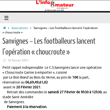
Passer
au
contenu
Accueil
Associations
Sanvignes – Les footballeurs lancent l’opération
« choucroute »
Sanvignes – Les footballeurs lancent
l’opération « choucroute »
16 février 2021
Petit rappel indispensable. Le C.S.Sanvignes lance une opération
« Choucroute Garnie à emporter », cuisiné
par Le Bon Bœuf au Bois du Verne, au prix de
10€
la part,
réservation au
06,69,49,61,02
avant le
20 Février 2021
.
Retrait des commandes le
samedi 27 Février de 9h30 à 12h30
, au
stade Saint Amédée
de Sanvignes.
Paiement à la réservation.