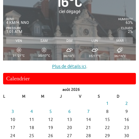
16
°
C
ciel dégagé
WIND
HUMIDITY
4 KM/H, NNO
63%
PRESSURE
CLOUDS
1.01 ATM
2%
VEN
SAM
DIM
LUN
MAR
°
°
°
°
°
31/21
C
35/17
C
36/18
C
35/17
C
36/16
C
Plus de détails ici
.
Calendrier
août 2026
L
M
M
J
V
S
D
1
2
3
4
5
6
7
8
9
10
11
12
13
14
15
16
17
18
19
20
21
22
23
24
25
26
27
28
29
30