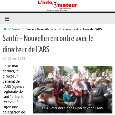
Passer
au
contenu
Accueil
Santé
Santé – Nouvelle rencontre avec le directeur de l’ARS
Santé – Nouvelle rencontre avec le
directeur de l’ARS
29 mai 2018
Le 18 mai
dernier, le
directeur
général de
l’ARS (agence
régionale de
santé) devait
recevoir à
Dijon une
Le 18 mai dernier à Dijon devant l’ARS.
délégation de