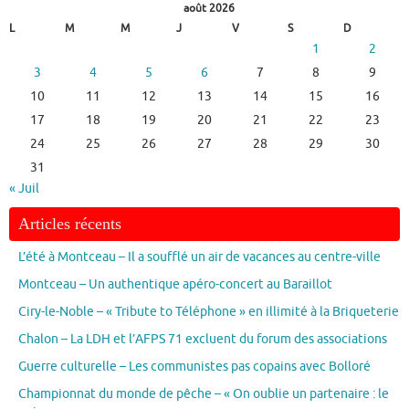
août 2026
L
M
M
J
V
S
D
1
2
3
4
5
6
7
8
9
10
11
12
13
14
15
16
17
18
19
20
21
22
23
24
25
26
27
28
29
30
31
« Juil
Articles récents
L’été à Montceau – Il a soufflé un air de vacances au centre-ville
Montceau – Un authentique apéro-concert au Baraillot
Ciry-le-Noble – « Tribute to Téléphone » en illimité à la Briqueterie
Chalon – La LDH et l’AFPS 71 excluent du forum des associations
Guerre culturelle – Les communistes pas copains avec Bolloré
Championnat du monde de pêche – « On oublie un partenaire : le