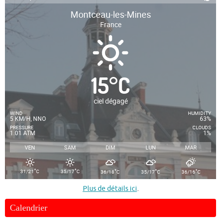
Montceau-les-Mines
France
15
°
C
ciel dégagé
WIND
HUMIDITY
5 KM/H, NNO
63%
PRESSURE
CLOUDS
1.01 ATM
1%
VEN
SAM
DIM
LUN
MAR
°
°
°
°
°
31/21
C
35/17
C
36/18
C
35/17
C
36/16
C
Plus de détails ici
.
Calendrier