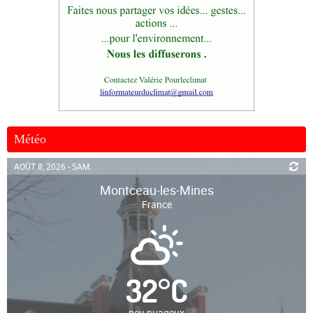
Météo
AOÛT 8, 2026 - SAM.
Montceau-les-Mines
France
32
°
C
peu nuageux