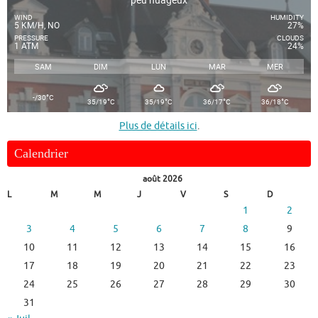
WIND
HUMIDITY
5 KM/H, NO
27%
PRESSURE
CLOUDS
1 ATM
24%
SAM
DIM
LUN
MAR
MER
°
-/30
C
°
°
°
°
35/19
C
35/19
C
36/17
C
36/18
C
Plus de détails ici
.
Calendrier
août 2026
L
M
M
J
V
S
D
1
2
3
4
5
6
7
8
9
10
11
12
13
14
15
16
17
18
19
20
21
22
23
24
25
26
27
28
29
30
31