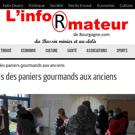
Faits-Divers
Politique
Société
Perdu trouvé
Economie
Culture
 trouvé
Economie
Culture
Santé
Associations
Sports
 des paniers gourmands aux anciens
ais des paniers gourmands aux anciens