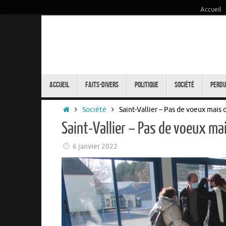
Accueil
Passer
au
contenu
Passer
au
Accueil
Faits-Divers
Politique
Société
Perdu
contenu
Accueil
Société
Saint-Vallier – Pas de voeux mais
Saint-Vallier – Pas de voeux m
6 janvier 2022