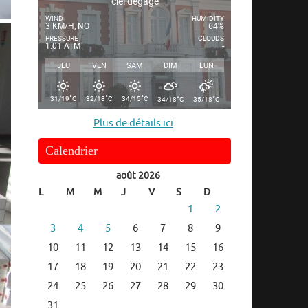
ciel dégagé
WIND
HUMIDITY
3 KM/H, NO
64%
PRESSURE
CLOUDS
1.01 ATM
-
JEU
VEN
SAM
DIM
LUN
°
°
°
°
°
31/19
C
32/18
C
34/15
C
34/18
C
35/18
C
Plus de détails ici
.
Calendrier
août 2026
L
M
M
J
V
S
D
1
2
3
4
5
6
7
8
9
10
11
12
13
14
15
16
17
18
19
20
21
22
23
24
25
26
27
28
29
30
31