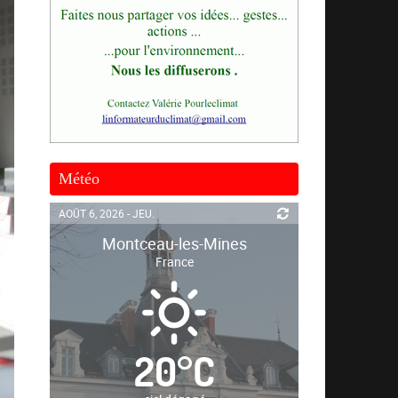
Météo
AOÛT 6, 2026 - JEU.
Montceau-les-Mines
France
20
°
C