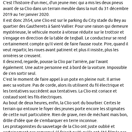
C’est l’histoire d’un mec, d’un jeune mec qui a mis les deux pneus
avant de sa Clio dans un terrain meuble dans la nuit du 31 décembre
2019 au 1er janvier 2020.
Il est donc 2h54, une Clio est sur le parking du City stade du Bey au
quartier des Gautherets à Saint-Vallier. Pour une raison qui demeure
mystérieuse, le véhicule monte à vitesse réduite sur le trottoir et
s’engage en direction de la table de teqball. Le conducteur se rend
certainement compte qu’il vient de faire fausse route. Pire, quand il
veut repartir, les roues avant patinent et plus il insiste, plus les
ornières se creusent.
Il descend, regarde, pousse la Clio par l’arrière, par l’avant
également. Une autre personne est à bord de la voiture. Impossible
de s’en sortir seul.
C’est le moment de faire appel à un pote en pleine nuit. Il arrive
avec sa voiture. Pas de corde, alors ils utilisent du fil électrique et
les tentatives succèdent aux tentatives. La Clio est coriace et
costaud sont les fils électriques.
Au bout de deux heures, enfin, la Clio sort du bourbier. Certes le
terrain qui entoure le foyer des jeunes porte encore les stigmates
de cette nuit particulière. Rien de grave, rien de méchant mais bon,
drôle d’idée que de s’embarquer en terre inconnue.
Les protagonistes du sauvetage de la Clio ont juste oublié et