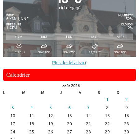
ciel dégagé
WIND
HUMIDITY
6 KM/H, NNE
52%
PRESSURE
CLOUDS
1 ATM
2%
SAM
DIM
LUN
MAR
MER
°
°
°
°
°
35/15
C
36/18
C
35/17
C
31/17
C
35/18
C
Plus de détails ici
.
Calendrier
août 2026
L
M
M
J
V
S
D
1
2
3
4
5
6
7
8
9
10
11
12
13
14
15
16
17
18
19
20
21
22
23
24
25
26
27
28
29
30