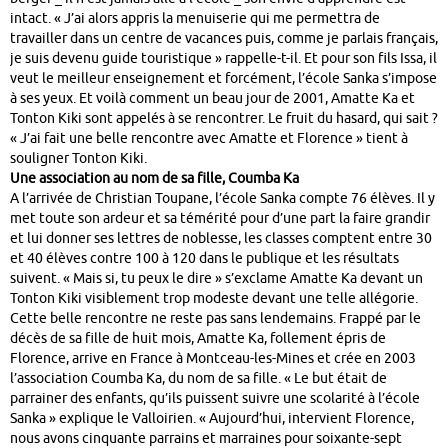
intact. « J’ai alors appris la menuiserie qui me permettra de
travailler dans un centre de vacances puis, comme je parlais français,
je suis devenu guide touristique » rappelle-t-il. Et pour son fils Issa, il
veut le meilleur enseignement et forcément, l’école Sanka s’impose
à ses yeux. Et voilà comment un beau jour de 2001, Amatte Ka et
Tonton Kiki sont appelés à se rencontrer. Le fruit du hasard, qui sait ?
« J’ai fait une belle rencontre avec Amatte et Florence » tient à
souligner Tonton Kiki.
Une association au nom de sa fille, Coumba Ka
A l’arrivée de Christian Toupane, l’école Sanka compte 76 élèves. Il y
met toute son ardeur et sa témérité pour d’une part la faire grandir
et lui donner ses lettres de noblesse, les classes comptent entre 30
et 40 élèves contre 100 à 120 dans le publique et les résultats
suivent. « Mais si, tu peux le dire » s’exclame Amatte Ka devant un
Tonton Kiki visiblement trop modeste devant une telle allégorie.
Cette belle rencontre ne reste pas sans lendemains. Frappé par le
décès de sa fille de huit mois, Amatte Ka, follement épris de
Florence, arrive en France à Montceau-les-Mines et crée en 2003
l’association Coumba Ka, du nom de sa fille. « Le but était de
parrainer des enfants, qu’ils puissent suivre une scolarité à l’école
Sanka » explique le Valloirien. « Aujourd’hui, intervient Florence,
nous avons cinquante parrains et marraines pour soixante-sept