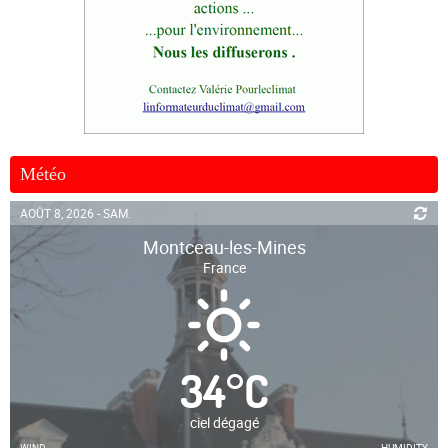
Météo
AOÛT 8, 2026 - SAM.
Montceau-les-Mines
France
34
°
C
ciel dégagé
WIND
HUMIDITY