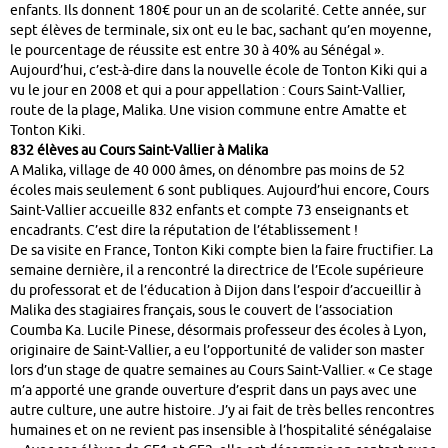
enfants. Ils donnent 180€ pour un an de scolarité. Cette année, sur
sept élèves de terminale, six ont eu le bac, sachant qu’en moyenne,
le pourcentage de réussite est entre 30 à 40% au Sénégal ».
Aujourd’hui, c’est-à-dire dans la nouvelle école de Tonton Kiki qui a
vu le jour en 2008 et qui a pour appellation : Cours Saint-Vallier,
route de la plage, Malika. Une vision commune entre Amatte et
Tonton Kiki.
832 élèves au Cours Saint-Vallier à Malika
A Malika, village de 40 000 âmes, on dénombre pas moins de 52
écoles mais seulement 6 sont publiques. Aujourd’hui encore, Cours
Saint-Vallier accueille 832 enfants et compte 73 enseignants et
encadrants. C’est dire la réputation de l’établissement !
De sa visite en France, Tonton Kiki compte bien la faire fructifier. La
semaine dernière, il a rencontré la directrice de l’Ecole supérieure
du professorat et de l’éducation à Dijon dans l’espoir d’accueillir à
Malika des stagiaires français, sous le couvert de l’association
Coumba Ka. Lucile Pinese, désormais professeur des écoles à Lyon,
originaire de Saint-Vallier, a eu l’opportunité de valider son master
lors d’un stage de quatre semaines au Cours Saint-Vallier. « Ce stage
m’a apporté une grande ouverture d’esprit dans un pays avec une
autre culture, une autre histoire. J’y ai fait de très belles rencontres
humaines et on ne revient pas insensible à l’hospitalité sénégalaise