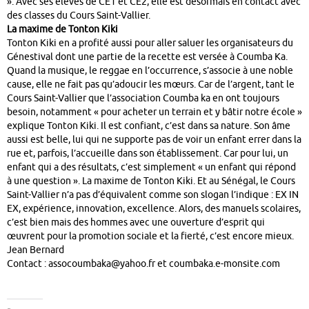
». Avec ses élèves de CE1 et CE2, elle est désormais en contact avec
des classes du Cours Saint-Vallier.
La maxime de Tonton Kiki
Tonton Kiki en a profité aussi pour aller saluer les organisateurs du
Génestival dont une partie de la recette est versée à Coumba Ka.
Quand la musique, le reggae en l’occurrence, s’associe à une noble
cause, elle ne fait pas qu’adoucir les mœurs. Car de l’argent, tant le
Cours Saint-Vallier que l’association Coumba ka en ont toujours
besoin, notamment « pour acheter un terrain et y bâtir notre école »
explique Tonton Kiki. Il est confiant, c’est dans sa nature. Son âme
aussi est belle, lui qui ne supporte pas de voir un enfant errer dans la
rue et, parfois, l’accueille dans son établissement. Car pour lui, un
enfant qui a des résultats, c’est simplement « un enfant qui répond
à une question ». La maxime de Tonton Kiki. Et au Sénégal, le Cours
Saint-Vallier n’a pas d’équivalent comme son slogan l’indique : EX IN
EX, expérience, innovation, excellence. Alors, des manuels scolaires,
c’est bien mais des hommes avec une ouverture d’esprit qui
œuvrent pour la promotion sociale et la fierté, c’est encore mieux.
Jean Bernard
Contact : assocoumbaka@yahoo.fr et coumbaka.e-monsite.com