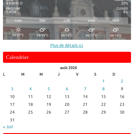
4 KM/H, O
20%
PRESSURE
CLOUDS
1 ATM
8%
SAM
DIM
LUN
MAR
MER
°
°
°
°
°
34/27
C
35/19
C
35/19
C
36/17
C
36/18
C
Plus de détails ici
.
Calendrier
août 2026
L
M
M
J
V
S
D
1
2
3
4
5
6
7
8
9
10
11
12
13
14
15
16
17
18
19
20
21
22
23
24
25
26
27
28
29
30
31
« Juil