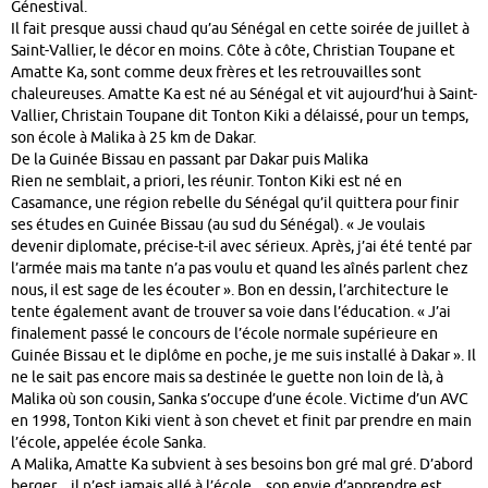
Génestival.
Il fait presque aussi chaud qu’au Sénégal en cette soirée de juillet à
Saint-Vallier, le décor en moins. Côte à côte, Christian Toupane et
Amatte Ka, sont comme deux frères et les retrouvailles sont
chaleureuses. Amatte Ka est né au Sénégal et vit aujourd’hui à Saint-
Vallier, Christain Toupane dit Tonton Kiki a délaissé, pour un temps,
son école à Malika à 25 km de Dakar.
De la Guinée Bissau en passant par Dakar puis Malika
Rien ne semblait, a priori, les réunir. Tonton Kiki est né en
Casamance, une région rebelle du Sénégal qu’il quittera pour finir
ses études en Guinée Bissau (au sud du Sénégal). « Je voulais
devenir diplomate, précise-t-il avec sérieux. Après, j’ai été tenté par
l’armée mais ma tante n’a pas voulu et quand les aînés parlent chez
nous, il est sage de les écouter ». Bon en dessin, l’architecture le
tente également avant de trouver sa voie dans l’éducation. « J’ai
finalement passé le concours de l’école normale supérieure en
Guinée Bissau et le diplôme en poche, je me suis installé à Dakar ». Il
ne le sait pas encore mais sa destinée le guette non loin de là, à
Malika où son cousin, Sanka s’occupe d’une école. Victime d’un AVC
en 1998, Tonton Kiki vient à son chevet et finit par prendre en main
l’école, appelée école Sanka.
A Malika, Amatte Ka subvient à ses besoins bon gré mal gré. D’abord
berger _ il n’est jamais allé à l’école _ son envie d’apprendre est