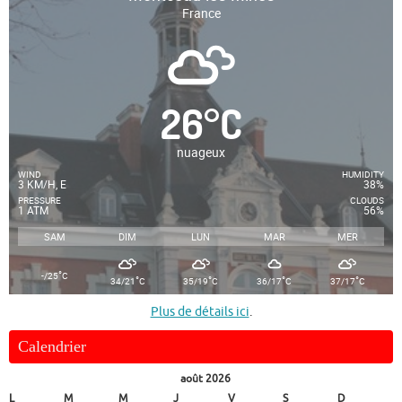
France
26
°
C
nuageux
WIND
HUMIDITY
3 KM/H, E
38%
PRESSURE
CLOUDS
1 ATM
56%
SAM
DIM
LUN
MAR
MER
°
-/25
C
°
°
°
°
34/21
C
35/19
C
36/17
C
37/17
C
Plus de détails ici
.
Calendrier
août 2026
L
M
M
J
V
S
D