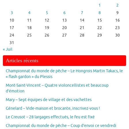
1
2
3
4
5
6
7
8
9
10
11
12
13
14
15
16
17
18
19
20
21
22
23
24
25
26
27
28
29
30
31
« Juil
Articles récents
Championnat du monde de pêche – Le Hongrois Martin Takacs, le
« flash gardon » du Plessis
Mont-Saint-Vincent – Quatre violoncellistes et beaucoup
d’émotion
Mary – Sept équipes de village et des vachettes
Génelard – Vide-maison et brocante, inscrivez-vous !
Le Creusot – 28 largages effectués, le feu est fixé
Championnat du monde de pêche – Coup d’envoi ce vendredi