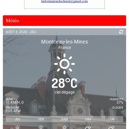
Météo
AOÛT 6, 2026 - JEU.
Montceau-les-Mines
France
28
°
C
ciel dégagé
WIND
HUMIDITY
11 KM/H, O
37%
PRESSURE
CLOUDS
1.01 ATM
-
JEU
VEN
SAM
DIM
LUN