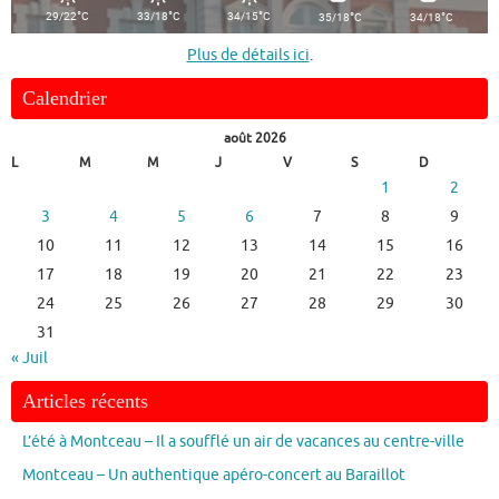
°
°
°
°
°
29/22
C
33/18
C
34/15
C
35/18
C
34/18
C
Plus de détails ici
.
Calendrier
août 2026
L
M
M
J
V
S
D
1
2
3
4
5
6
7
8
9
10
11
12
13
14
15
16
17
18
19
20
21
22
23
24
25
26
27
28
29
30
31
« Juil
Articles récents
L’été à Montceau – Il a soufflé un air de vacances au centre-ville
Montceau – Un authentique apéro-concert au Baraillot