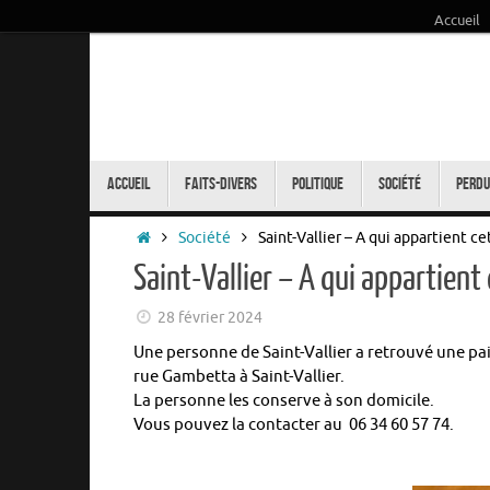
Accueil
Passer
au
contenu
Passer
au
Accueil
Faits-Divers
Politique
Société
Perdu
contenu
Accueil
Société
Saint-Vallier – A qui appartient ce
Saint-Vallier – A qui appartient
28 février 2024
Une personne de Saint-Vallier a retrouvé une pai
rue Gambetta à Saint-Vallier.
La personne les conserve à son domicile.
Vous pouvez la contacter au 06 34 60 57 74.