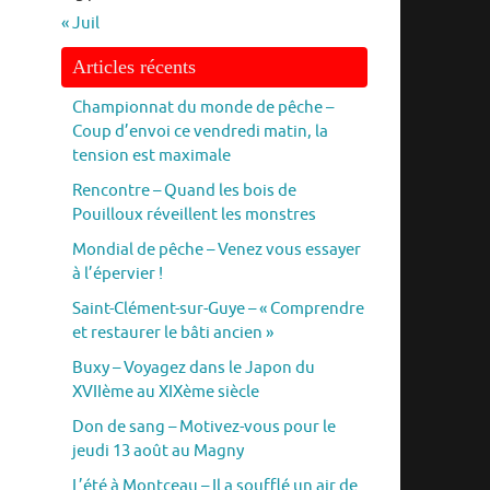
« Juil
Articles récents
Championnat du monde de pêche –
Coup d’envoi ce vendredi matin, la
tension est maximale
Rencontre – Quand les bois de
Pouilloux réveillent les monstres
Mondial de pêche – Venez vous essayer
à l’épervier !
Saint-Clément-sur-Guye – « Comprendre
et restaurer le bâti ancien »
Buxy – Voyagez dans le Japon du
XVIIème au XIXème siècle
Don de sang – Motivez-vous pour le
jeudi 13 août au Magny
L’été à Montceau – Il a soufflé un air de