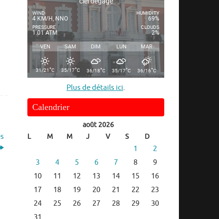
ciel dégagé
WIND
HUMIDITY
4 KM/H, NNO
69%
PRESSURE
CLOUDS
1.01 ATM
2%
VEN
SAM
DIM
LUN
MAR
°
°
°
°
°
31/21
C
35/17
C
36/18
C
35/17
C
36/16
C
Plus de détails ici
.
Calendrier
août 2026
es
L
M
M
J
V
S
D
1
2
3
4
5
6
7
8
9
10
11
12
13
14
15
16
17
18
19
20
21
22
23
24
25
26
27
28
29
30
31