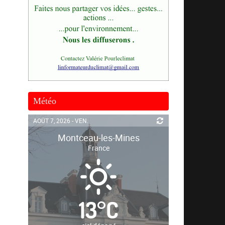
Météo
AOÛT 7, 2026 - VEN.
Montceau-les-Mines
France
13
°
C