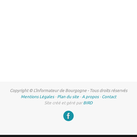
Copyright © L'informateur de Bourgogne - Tous droits réservés
Mentions Légales
-
Plan du site
-
A propos
-
Contact
Site créé et géré par
BIRD