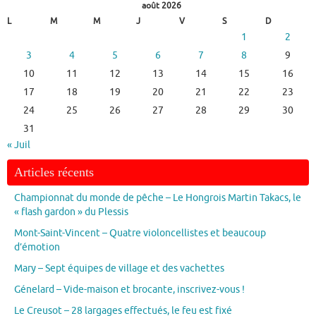
août 2026
L
M
M
J
V
S
D
1
2
3
4
5
6
7
8
9
10
11
12
13
14
15
16
17
18
19
20
21
22
23
24
25
26
27
28
29
30
31
« Juil
Articles récents
Championnat du monde de pêche – Le Hongrois Martin Takacs, le
« flash gardon » du Plessis
Mont-Saint-Vincent – Quatre violoncellistes et beaucoup
d’émotion
Mary – Sept équipes de village et des vachettes
Génelard – Vide-maison et brocante, inscrivez-vous !
Le Creusot – 28 largages effectués, le feu est fixé