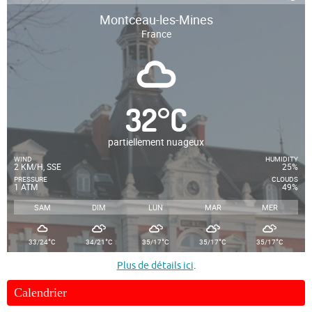
Montceau-les-Mines
France
32
°
C
partiellement nuageux
WIND
HUMIDITY
2 KM/H, SSE
25%
PRESSURE
CLOUDS
1 ATM
49%
SAM
DIM
LUN
MAR
MER
°
°
°
°
°
33/24
C
34/21
C
35/17
C
35/17
C
35/17
C
Plus de détails ici
.
Calendrier