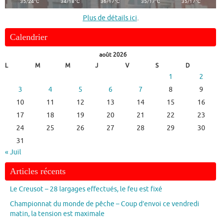
°
°
°
°
°
35/24
C
34/18
C
36/17
C
35/17
C
35/17
C
Plus de détails ici
.
Calendrier
août 2026
L
M
M
J
V
S
D
1
2
3
4
5
6
7
8
9
10
11
12
13
14
15
16
17
18
19
20
21
22
23
24
25
26
27
28
29
30
31
« Juil
Articles récents
Le Creusot – 28 largages effectués, le feu est fixé
Championnat du monde de pêche – Coup d’envoi ce vendredi
matin, la tension est maximale