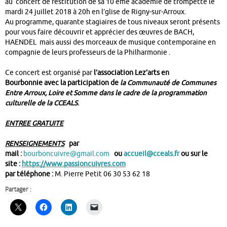
au concert de restitution de sa 10 ème académie de trompette le
mardi 24 juillet 2018 à 20h en l’glise de Rigny-sur-Arroux.
Au programme, quarante stagiaires de tous niveaux seront présents
pour vous faire découvrir et apprécier des œuvres de BACH,
HAENDEL mais aussi des morceaux de musique contemporaine en
compagnie de leurs professeurs de la Philharmonie .
Ce concert est organisé par
l’association
Lez’arts en
Bourbonnie
avec la participation de
la Communauté de Communes
Entre Arroux, Loire et Somme dans le cadre de la programmation
culturelle de la CCEALS
.
ENTREE GRATUITE
RENSEIGNEMENTS
par
mail :
bourboncuivre@gmail.com
ou
accueil@cceals.fr
ou sur le
site :
https://www.passioncuivres.com
par téléphone :
M.
Pierre Petit 06 30 53 62 18
Partager :