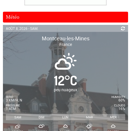
Météo
AOÛT 8, 2026 - SAM.
Montceau-les-Mines
France
12
°
C
peu nuageux
WIND
HUMIDITY
3 KM/H, N
60%
PRESSURE
CLOUDS
1 ATM
16%
SAM
DIM
LUN
MAR
MER