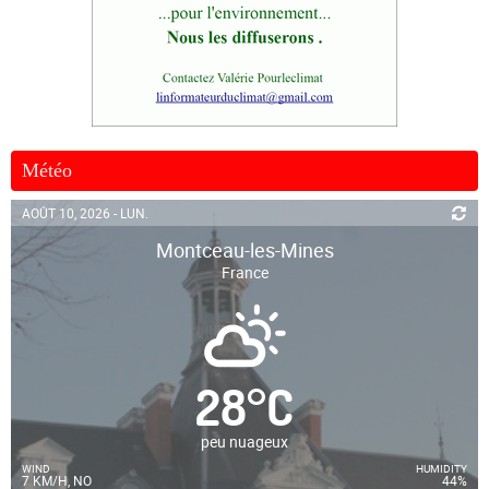
Météo
AOÛT 10, 2026 - LUN.
Montceau-les-Mines
France
28
°
C
peu nuageux
WIND
HUMIDITY
7 KM/H, NO
44%