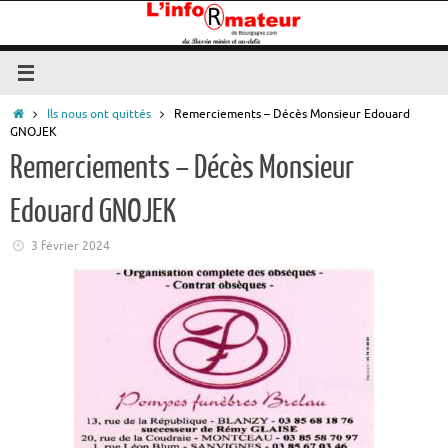
Passer
au
contenu
Accueil
Ils nous ont quittés
Remerciements – Décès Monsieur Edouard
GNOJEK
Remerciements – Décès Monsieur
Edouard GNOJEK
3 février 2024