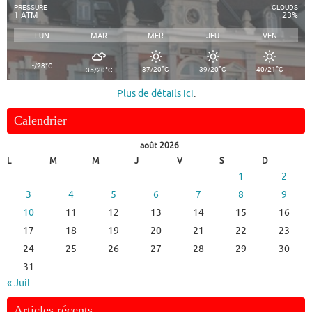
PRESSURE
CLOUDS
1 ATM
23%
LUN
MAR
MER
JEU
VEN
°
-/28
C
°
°
°
°
37/20
C
39/20
C
40/21
C
35/20
C
Plus de détails ici
.
Calendrier
août 2026
L
M
M
J
V
S
D
1
2
3
4
5
6
7
8
9
10
11
12
13
14
15
16
17
18
19
20
21
22
23
24
25
26
27
28
29
30
31
« Juil
Articles récents