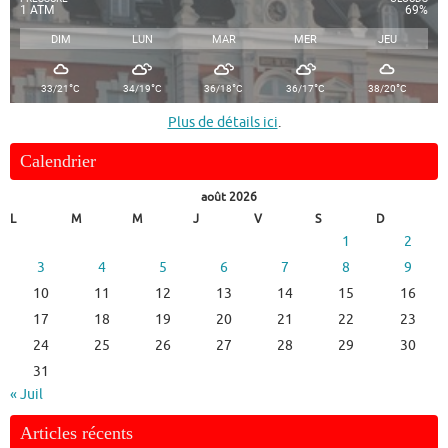
1 ATM
69%
DIM
LUN
MAR
MER
JEU
°
°
°
°
°
33/21
C
34/19
C
36/18
C
36/17
C
38/20
C
Plus de détails ici
.
Calendrier
août 2026
L
M
M
J
V
S
D
1
2
3
4
5
6
7
8
9
10
11
12
13
14
15
16
17
18
19
20
21
22
23
24
25
26
27
28
29
30
31
« Juil
Articles récents