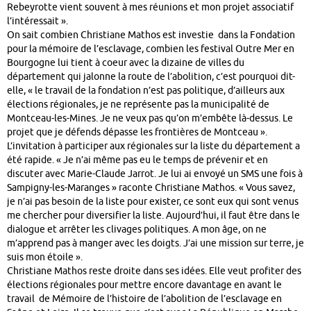
Rebeyrotte vient souvent à mes réunions et mon projet associatif
l’intéressait ».
On sait combien Christiane Mathos est investie dans la Fondation
pour la mémoire de l’esclavage, combien les festival Outre Mer en
Bourgogne lui tient à coeur avec la dizaine de villes du
département qui jalonne la route de l’abolition, c’est pourquoi dit-
elle, « le travail de la fondation n’est pas politique, d’ailleurs aux
élections régionales, je ne représente pas la municipalité de
Montceau-les-Mines. Je ne veux pas qu’on m’embête là-dessus. Le
projet que je défends dépasse les frontières de Montceau ».
L’invitation à participer aux régionales sur la liste du département a
été rapide. « Je n’ai même pas eu le temps de prévenir et en
discuter avec Marie-Claude Jarrot. Je lui ai envoyé un SMS une fois à
Sampigny-les-Maranges » raconte Christiane Mathos. « Vous savez,
je n’ai pas besoin de la liste pour exister, ce sont eux qui sont venus
me chercher pour diversifier la liste. Aujourd’hui, il faut être dans le
dialogue et arrêter les clivages politiques. A mon âge, on ne
m’apprend pas à manger avec les doigts. J’ai une mission sur terre, je
suis mon étoile ».
Christiane Mathos reste droite dans ses idées. Elle veut profiter des
élections régionales pour mettre encore davantage en avant le
travail de Mémoire de l’histoire de l’abolition de l’esclavage en