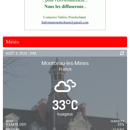
Météo
AOÛT 9, 2026 - DIM.
Montceau-les-Mines
France
33
°
C
nuageux
WIND
HUMIDITY
9 KM/H, OSO
35%
PRESSURE
CLOUDS