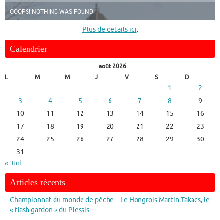
OOOPS! NOTHING WAS FOUND!
Plus de détails ici
.
Calendrier
août 2026
L
M
M
J
V
S
D
1
2
3
4
5
6
7
8
9
10
11
12
13
14
15
16
17
18
19
20
21
22
23
24
25
26
27
28
29
30
31
« Juil
Articles récents
Championnat du monde de pêche – Le Hongrois Martin Takacs, le
« flash gardon » du Plessis