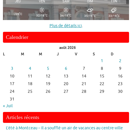
JEU
VEN
SAM
DIM
LUN
°
-/26
C
°
°
°
°
32/18
C
34/18
C
35/19
C
33/18
C
Plus de détails ici
.
Calendrier
août 2026
L
M
M
J
V
S
D
1
2
3
4
5
6
7
8
9
10
11
12
13
14
15
16
17
18
19
20
21
22
23
24
25
26
27
28
29
30
31
« Juil
Articles récents
L’été à Montceau – Il a soufflé un air de vacances au centre-ville