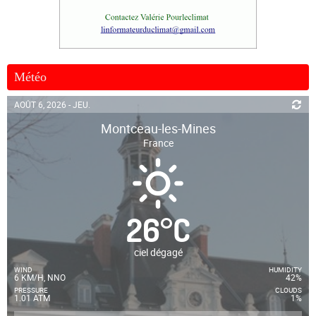
Météo
AOÛT 6, 2026 - JEU.
Montceau-les-Mines
France
26
°
C
ciel dégagé
WIND
HUMIDITY
6 KM/H, NNO
42%
PRESSURE
CLOUDS
1.01 ATM
1%