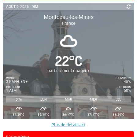
AOÛT 9, 2026 - DIM.
Montceau-les-Mines
France
22
°
C
partiellement nuageux
WIND
HUMIDITY
2 KM/H, ENE
45%
PRESSURE
CLOUDS
1 ATM
50%
DIM
LUN
MAR
MER
JEU
°
°
°
°
°
34/20
C
35/19
C
36/17
C
37/17
C
38/20
C
Plus de détails ici
.
Calendrier