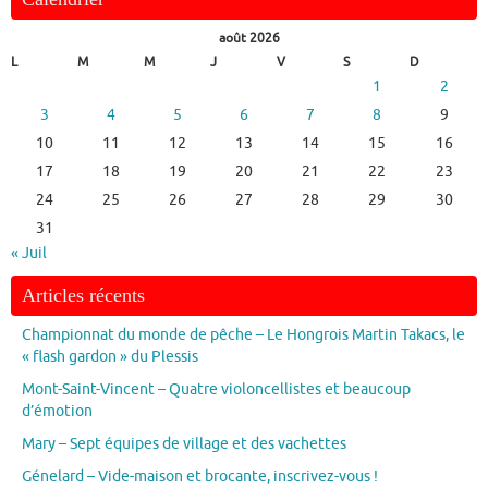
août 2026
L
M
M
J
V
S
D
1
2
3
4
5
6
7
8
9
10
11
12
13
14
15
16
17
18
19
20
21
22
23
24
25
26
27
28
29
30
31
« Juil
Articles récents
Championnat du monde de pêche – Le Hongrois Martin Takacs, le
« flash gardon » du Plessis
Mont-Saint-Vincent – Quatre violoncellistes et beaucoup
d’émotion
Mary – Sept équipes de village et des vachettes
Génelard – Vide-maison et brocante, inscrivez-vous !