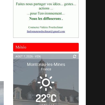
Météo
AOÛT 7, 2026 - VEN.
Montceau-les-Mines
France
22
°
C