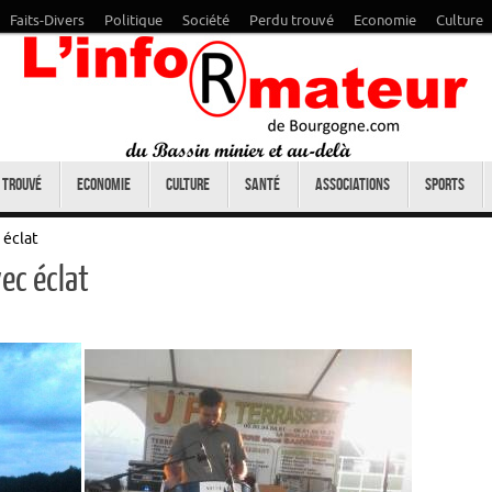
Faits-Divers
Politique
Société
Perdu trouvé
Economie
Culture
 trouvé
Economie
Culture
Santé
Associations
Sports
 éclat
ec éclat