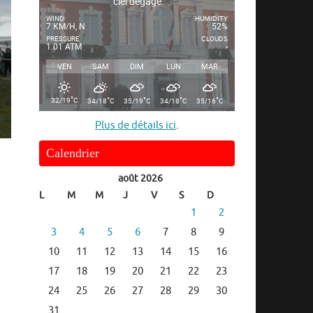
ciel dégagé
WIND
HUMIDITY
7 KM/H, N
52%
PRESSURE
CLOUDS
1.01 ATM
-
VEN
SAM
DIM
LUN
MAR
°
°
°
°
°
32/19
C
34/18
C
35/19
C
34/18
C
35/16
C
Plus de détails ici
.
Calendrier
août 2026
L
M
M
J
V
S
D
1
2
3
4
5
6
7
8
9
10
11
12
13
14
15
16
17
18
19
20
21
22
23
24
25
26
27
28
29
30
31