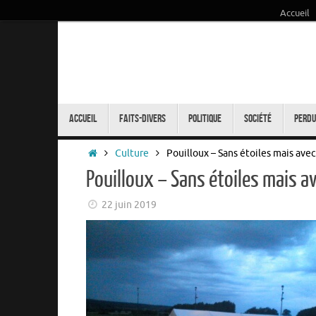
Accueil
Passer
au
contenu
Passer
au
Accueil
Faits-Divers
Politique
Société
Perdu
contenu
Accueil
Culture
Pouilloux – Sans étoiles mais avec
Pouilloux – Sans étoiles mais av
22 juin 2019