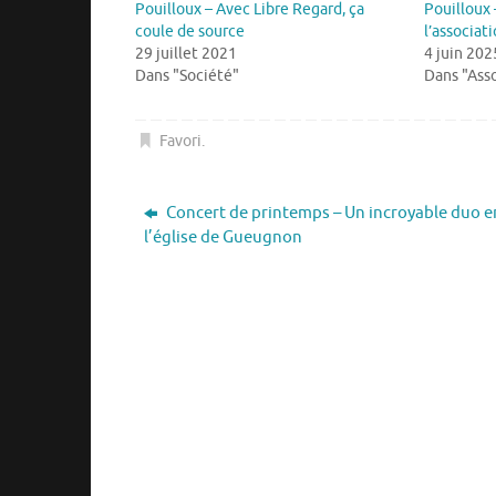
Pouilloux – Avec Libre Regard, ça
Pouilloux 
coule de source
l’associat
29 juillet 2021
4 juin 202
Dans "Société"
Dans "Asso
Favori
.
Concert de printemps – Un incroyable duo e
l’église de Gueugnon