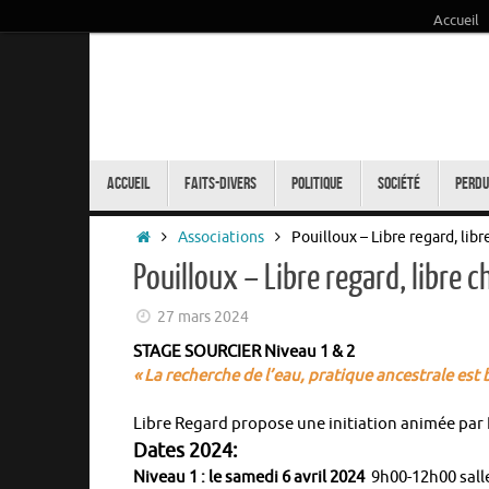
Accueil
Passer
au
contenu
Passer
au
Accueil
Faits-Divers
Politique
Société
Perdu
contenu
Accueil
Associations
Pouilloux – Libre regard, lib
Pouilloux – Libre regard, libre 
27 mars 2024
STAGE SOURCIER Niveau 1 & 2
« La recherche de l’eau, pratique ancestrale est
Libre Regard propose une initiation animée par 
Dates 2024:
Niveau 1 : le samedi 6 avril 2024
9h00-12h00 salle