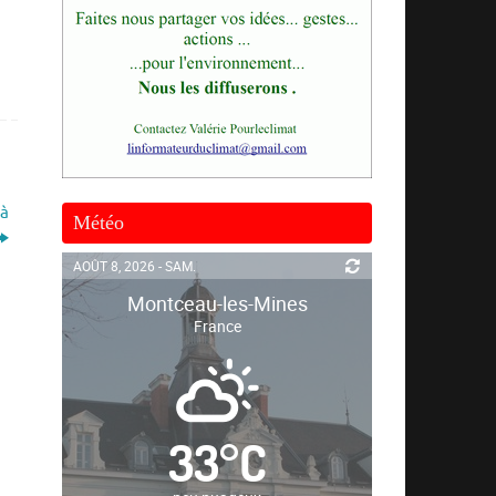
 à
Météo
AOÛT 8, 2026 - SAM.
Montceau-les-Mines
France
33
°
C