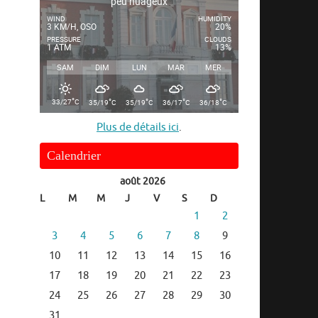
peu nuageux
WIND
HUMIDITY
3 KM/H, OSO
20%
PRESSURE
CLOUDS
1 ATM
13%
SAM
DIM
LUN
MAR
MER
°
°
°
°
°
33/27
C
35/19
C
35/19
C
36/17
C
36/18
C
Plus de détails ici
.
Calendrier
août 2026
L
M
M
J
V
S
D
1
2
3
4
5
6
7
8
9
10
11
12
13
14
15
16
17
18
19
20
21
22
23
24
25
26
27
28
29
30
31