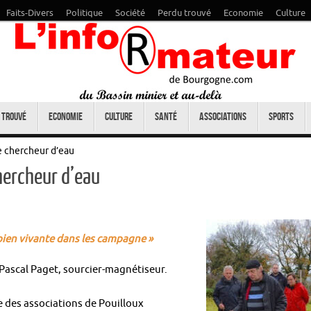
Faits-Divers
Politique
Société
Perdu trouvé
Economie
Culture
 trouvé
Economie
Culture
Santé
Associations
Sports
re chercheur d’eau
chercheur d’eau
 bien vivante dans les campagne »
Pascal Paget, sourcier-magnétiseur.
 des associations de Pouilloux