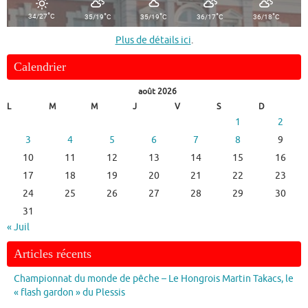
°
°
°
°
°
34/27
C
35/19
C
35/19
C
36/17
C
36/18
C
Plus de détails ici
.
Calendrier
août 2026
L
M
M
J
V
S
D
1
2
3
4
5
6
7
8
9
10
11
12
13
14
15
16
17
18
19
20
21
22
23
24
25
26
27
28
29
30
31
« Juil
Articles récents
Championnat du monde de pêche – Le Hongrois Martin Takacs, le
« flash gardon » du Plessis