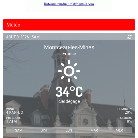
Météo
AOÛT 8, 2026 - SAM.
Montceau-les-Mines
France
34
°
C
ciel dégagé
WIND
HUMIDITY
4 KM/H, O
20%
PRESSURE
CLOUDS
1 ATM
8%
SAM
DIM
LUN
MAR
MER