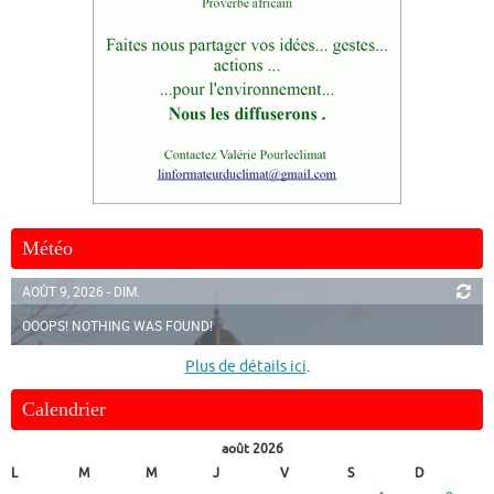
Météo
AOÛT 9, 2026 - DIM.
OOOPS! NOTHING WAS FOUND!
Plus de détails ici
.
Calendrier
août 2026
L
M
M
J
V
S
D