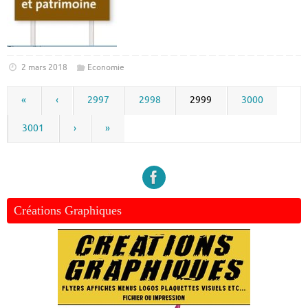
2 mars 2018
Economie
«
‹
2997
2998
2999
3000
3001
›
»
Créations Graphiques