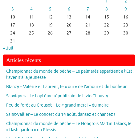
1
2
3
4
5
6
7
8
9
10
11
12
13
14
15
16
17
18
19
20
21
22
23
24
25
26
27
28
29
30
31
« Juil
Articles récents
Championnat du monde de pêche – Le palmarès appartient à l’Est,
l’avenir à la jeunesse
Blanzy – Valérie et Laurent, le « oui » de l’amour et du bonheur
Sanvignes – Le baptême républicain de Livio Chauvry
Feu de forêt au Creusot – Le « grand merci » du maire
Saint-Vallier – Le concert du 14 août, dansez et chantez !
Championnat du monde de pêche – Le Hongrois Martin Takacs, le
« flash gardon » du Plessis