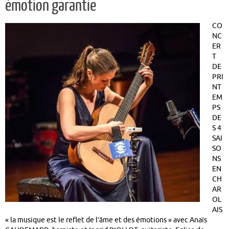
émotion garantie
CO
NC
ER
T
DE
PRI
NT
EM
PS
DE
S 4
SAI
SO
NS
EN
CH
AR
OL
AIS
« la musique est le reflet de l’âme et des émotions » avec Anaïs