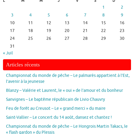
L
M
M
J
V
S
D
1
2
3
4
5
6
7
8
9
10
11
12
13
14
15
16
17
18
19
20
21
22
23
24
25
26
27
28
29
30
31
« Juil
Articles récents
Championnat du monde de pêche – Le palmarès appartient à l’Est,
l’avenir à la jeunesse
Blanzy – Valérie et Laurent, le « oui » de l’amour et du bonheur
Sanvignes – Le baptême républicain de Livio Chauvry
Feu de forêt au Creusot – Le « grand merci » du maire
Saint-Vallier – Le concert du 14 août, dansez et chantez !
Championnat du monde de pêche – Le Hongrois Martin Takacs, le
« flash gardon » du Plessis