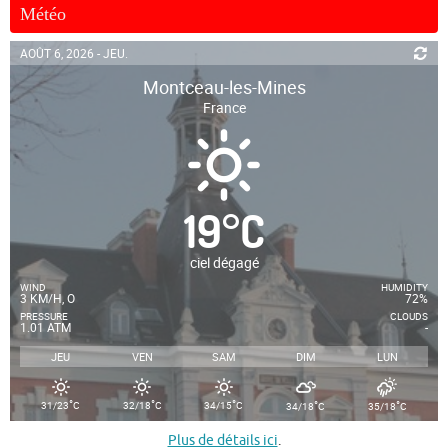
Météo
AOÛT 6, 2026 - JEU.
Montceau-les-Mines
France
19
°
C
ciel dégagé
WIND
HUMIDITY
3 KM/H, O
72%
PRESSURE
CLOUDS
1.01 ATM
-
JEU
VEN
SAM
DIM
LUN
°
°
°
°
°
31/23
C
32/18
C
34/15
C
34/18
C
35/18
C
Plus de détails ici
.