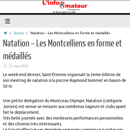
Passer
au
contenu
Accueil
Sports
Natation – Les Montcelliens en forme et médaillés
Natation – Les Montcelliens en forme et
médaillés
21 mai 2025
Le week-end dernier, Saint-Étienne organisait la 2eme édition de
son meeting de natation à la piscine Raymond Sommet en bassin de
50 m.
Une petite délégation du Montceau Olympic Natation (catégorie
Juniors) est venue se mesurer aux nombreux nageurs et clubs ayant
fait le déplacement.
Très belle journée avec des meilleures performances personnelles
et des chronos très intéressants.
Le travail effectué ces dernières semaines commence à porter ses