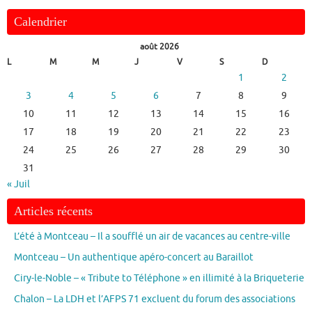
Calendrier
août 2026
L
M
M
J
V
S
D
1
2
3
4
5
6
7
8
9
10
11
12
13
14
15
16
17
18
19
20
21
22
23
24
25
26
27
28
29
30
31
« Juil
Articles récents
L’été à Montceau – Il a soufflé un air de vacances au centre-ville
Montceau – Un authentique apéro-concert au Baraillot
Ciry-le-Noble – « Tribute to Téléphone » en illimité à la Briqueterie
Chalon – La LDH et l’AFPS 71 excluent du forum des associations