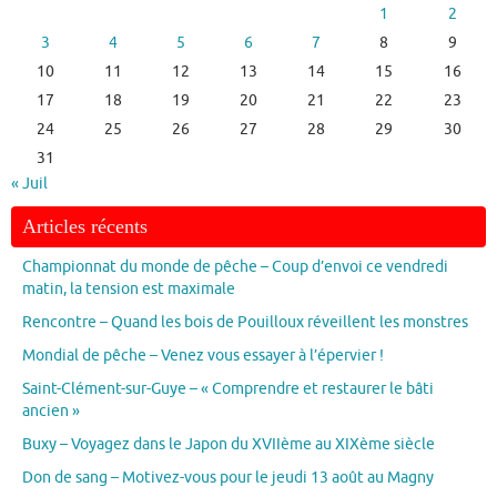
1
2
3
4
5
6
7
8
9
10
11
12
13
14
15
16
17
18
19
20
21
22
23
24
25
26
27
28
29
30
31
« Juil
Articles récents
Championnat du monde de pêche – Coup d’envoi ce vendredi
matin, la tension est maximale
Rencontre – Quand les bois de Pouilloux réveillent les monstres
Mondial de pêche – Venez vous essayer à l’épervier !
Saint-Clément-sur-Guye – « Comprendre et restaurer le bâti
ancien »
Buxy – Voyagez dans le Japon du XVIIème au XIXème siècle
Don de sang – Motivez-vous pour le jeudi 13 août au Magny