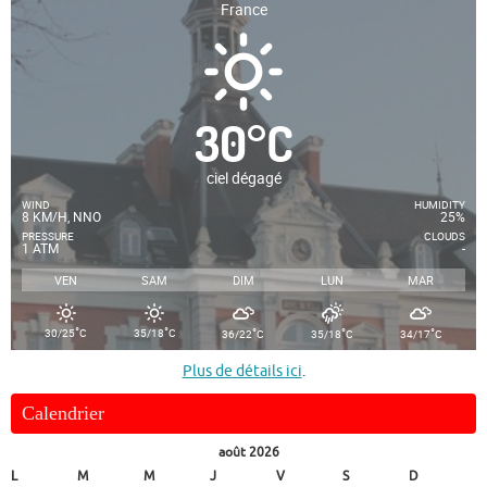
France
30
°
C
ciel dégagé
WIND
HUMIDITY
8 KM/H, NNO
25%
PRESSURE
CLOUDS
1 ATM
-
VEN
SAM
DIM
LUN
MAR
°
°
°
°
°
30/25
C
35/18
C
36/22
C
35/18
C
34/17
C
Plus de détails ici
.
Calendrier
août 2026
L
M
M
J
V
S
D