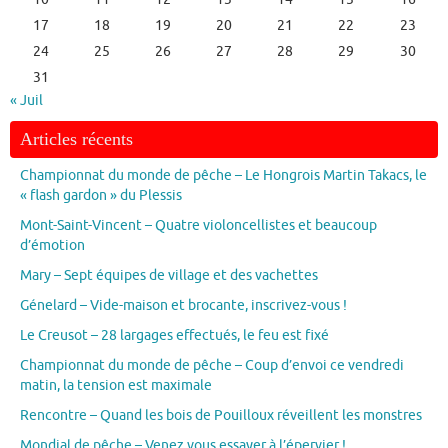
17
18
19
20
21
22
23
24
25
26
27
28
29
30
31
« Juil
Articles récents
Championnat du monde de pêche – Le Hongrois Martin Takacs, le
« flash gardon » du Plessis
Mont-Saint-Vincent – Quatre violoncellistes et beaucoup
d’émotion
Mary – Sept équipes de village et des vachettes
Génelard – Vide-maison et brocante, inscrivez-vous !
Le Creusot – 28 largages effectués, le feu est fixé
Championnat du monde de pêche – Coup d’envoi ce vendredi
matin, la tension est maximale
Rencontre – Quand les bois de Pouilloux réveillent les monstres
Mondial de pêche – Venez vous essayer à l’épervier !