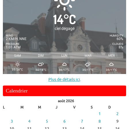
14
°
C
ciel dégagé
WIND
HUMIDITY
2 KM/H, NNE
60%
PRESSURE
CLOUDS
1.01 ATM
8%
SAM
DIM
LUN
MAR
MER
°
°
°
°
°
35/24
C
34/18
C
36/17
C
35/17
C
35/17
C
Plus de détails ici
.
Calendrier
août 2026
L
M
M
J
V
S
D
1
2
3
4
5
6
7
8
9
10
11
12
13
14
15
16