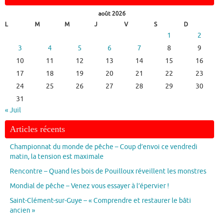
août 2026
L
M
M
J
V
S
D
1
2
3
4
5
6
7
8
9
10
11
12
13
14
15
16
17
18
19
20
21
22
23
24
25
26
27
28
29
30
31
« Juil
Articles récents
Championnat du monde de pêche – Coup d’envoi ce vendredi
matin, la tension est maximale
Rencontre – Quand les bois de Pouilloux réveillent les monstres
Mondial de pêche – Venez vous essayer à l’épervier !
Saint-Clément-sur-Guye – « Comprendre et restaurer le bâti
ancien »