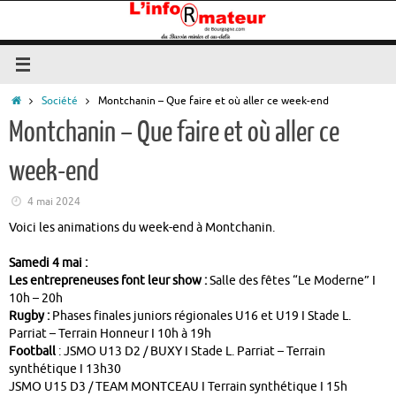
Passer
au
contenu
Accueil
Société
Montchanin – Que faire et où aller ce week-end
Montchanin – Que faire et où aller ce
week-end
4 mai 2024
Voici les animations du week-end à Montchanin.
Samedi 4 mai :
Les entrepreneuses font leur show :
Salle des fêtes “Le Moderne” I
10h – 20h
Rugby :
Phases finales juniors régionales U16 et U19 I Stade L.
Parriat – Terrain Honneur I 10h à 19h
Football
: JSMO U13 D2 / BUXY I Stade L. Parriat – Terrain
synthétique I 13h30
JSMO U15 D3 / TEAM MONTCEAU I Terrain synthétique I 15h