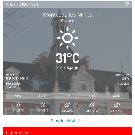
AOÛT 7, 2026 - VEN.
Montceau-les-Mines
France
31
°
C
ciel dégagé
WIND
HUMIDITY
8 KM/H, NNO
24%
PRESSURE
CLOUDS
1 ATM
-
VEN
SAM
DIM
LUN
MAR
°
°
°
°
°
31/28
C
35/18
C
36/22
C
35/18
C
34/17
C
Plus de détails ici
.
Calendrier